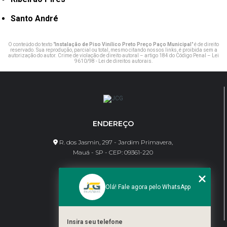
Santo André
O conteúdo do texto "
Instalação de Piso Vinílico Preto Preço Paço Municipal
" é de direito
reservado. Sua reprodução, parcial ou total, mesmo citando nossos links, é proibida sem a
autorização do autor. Crime de violação de direito autoral – artigo 184 do Código Penal –
Lei
9610/98 - Lei de direitos autorais
.
ENDEREÇO
R. dos Jasmin, 297 - Jardim Primavera,
Mauá - SP - CEP: 09361-220
CONTATO
Olá! Fale agora pelo WhatsApp
(11) 95462-8630
bene@jcgdivisorias.com
Insira seu telefone