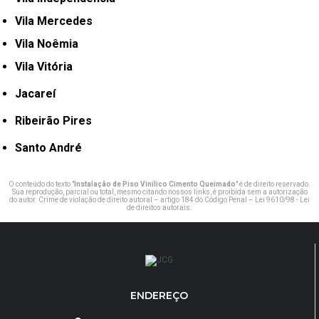
Vila Mercedes
Vila Noêmia
Vila Vitória
Jacareí
Ribeirão Pires
Santo André
O conteúdo do texto "
Instalação de Piso Vinílico Cimento Queimado
" é de direito reservado.
Sua reprodução, parcial ou total, mesmo citando nossos links, é proibida sem a autorização
do autor. Crime de violação de direito autoral – artigo 184 do Código Penal –
Lei 9610/98 - Lei
de direitos autorais
.
ENDEREÇO