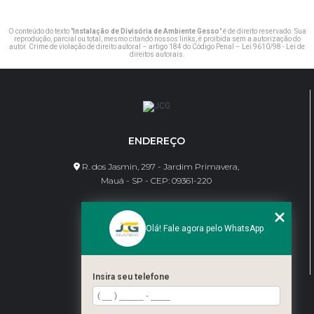
O conteúdo do texto "
Instalação de Divisória de Ambiente Gesso
" é de direito reservado. Sua
reprodução, parcial ou total, mesmo citando nossos links, é proibida sem a autorização do
autor. Crime de violação de direito autoral – artigo 184 do Código Penal –
Lei 9610/98 - Lei de
direitos autorais
.
ENDEREÇO
R. dos Jasmin, 297 - Jardim Primavera,
Mauá - SP - CEP: 09361-220
CONTATO
Olá! Fale agora pelo WhatsApp
(11) 95462-8630
bene@jcgdivisorias.com
Insira seu telefone
MENU