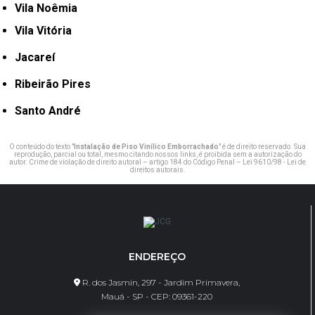
Vila Noêmia
Vila Vitória
Jacareí
Ribeirão Pires
Santo André
O conteúdo do texto "
Instalação de Piso Vinílico Emborrachado
" é de direito reservado. Sua
reprodução, parcial ou total, mesmo citando nossos links, é proibida sem a autorização do
autor. Crime de violação de direito autoral – artigo 184 do Código Penal –
Lei 9610/98 - Lei de
direitos autorais
.
ENDEREÇO
R. dos Jasmin, 297 - Jardim Primavera,
Mauá - SP - CEP: 09361-220