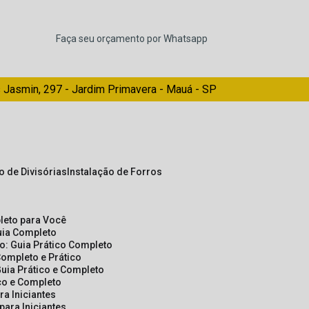
Faça seu orçamento por Whatsapp
 Jasmin, 297 - Jardim Primavera - Mauá - SP
ão de Divisórias
Instalação de Forros
pleto para Você
Guia Completo
so: Guia Prático Completo
Completo e Prático
Guia Prático e Completo
ico e Completo
a Iniciantes
para Iniciantes