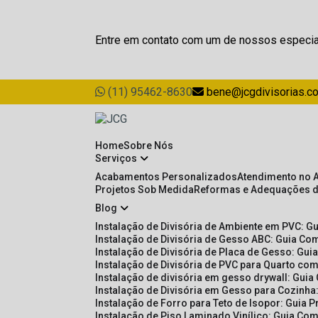
Entre em contato com um de nossos especia
(11) 95462-8630
bene@jcgdivisorias.c
Home
Sobre Nós
Serviços
Acabamentos Personalizados
Atendimento no 
Projetos Sob Medida
Reformas e Adequações 
Blog
Instalação de Divisória de Ambiente em PVC: G
Instalação de Divisória de Gesso ABC: Guia Com
Instalação de Divisória de Placa de Gesso: Gu
Instalação de Divisória de PVC para Quarto com
Instalação de divisória em gesso drywall: Guia
Instalação de Divisória em Gesso para Cozinha:
Instalação de Forro para Teto de Isopor: Guia 
Instalação de Piso Laminado Vinílico: Guia Com