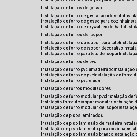
instalação de forros de gesso
instalação de forro de gesso acartonado
insta
instalação de forro de gesso para cozinha
inst
instalação de forro de drywall em telhado
insta
instalação de forros de isopor
instalação de forro de isopor para teto
instalaç
instalação de forro de isopor decorativo
instal
instalação de forro para teto de isopor
instalaç
instalação de forros de pvc
instalação de forro pvc amadeirado
instalação
instalação de forro de pvc
instalação de forro 
instalação de forro pvc mauá
instalação de forros moduladores
instalação de forro modular pvc
instalação de 
instalação forro de isopor modular
instalação 
instalação de forro modular de isopor
instalaç
instalação de pisos laminados
instalação de piso laminado de madeira
instal
instalação de piso laminado para cozinha
inst
instalação de piso laminado branco
instalação