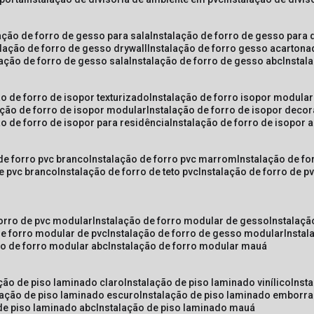
lação de forro de gesso para sala
instalação de forro de gesso para 
alação de forro de gesso drywall
instalação de forro gesso acarton
lação de forro de gesso sala
instalação de forro de gesso abc
insta
ão de forro de isopor texturizado
instalação de forro isopor modular
ação de forro de isopor modular
instalação de forro de isopor decor
ão de forro de isopor para residência
instalação de forro de isopor 
 de forro pvc branco
instalação de forro pvc marrom
instalação de fo
de pvc branco
instalação de forro de teto pvc
instalação de forro de 
forro de pvc modular
instalação de forro modular de gesso
instalaç
de forro modular de pvc
instalação de forro de gesso modular
insta
ão de forro modular abc
instalação de forro modular mauá
ação de piso laminado claro
instalação de piso laminado vinílico
inst
alação de piso laminado escuro
instalação de piso laminado emborr
 de piso laminado abc
instalação de piso laminado mauá