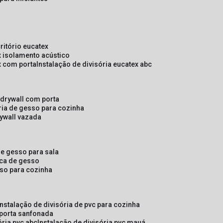
critório eucatex
ex isolamento acústico
ex com porta
instalação de divisória eucatex abc
e drywall com porta
ória de gesso para cozinha
rywall vazada
 de gesso para sala
laca de gesso
sso para cozinha
instalação de divisória de pvc para cozinha
 porta sanfonada
ória pvc abc
instalação de divisória pvc mauá