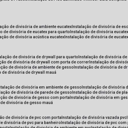
lação de divisória de ambiente eucatex
instalação de divisória de es
ão de divisória de eucatex para quarto
instalação de divisória eucat
lação de divisória acústica eucatex
instalação de divisória de eucat
talação de divisória de drywall para quarto
instalação de divisória d
ação de divisória de drywall com porta de correr
instalação de divis
lação de divisória de ambiente de gesso
instalação de divisória de d
o de divisória de drywall mauá
nstalação de divisória em ambiente de gesso
instalação de divisória
alação de divisória de parede de gesso
instalação de divisória de p
lação de divisória de gesso com porta
instalação de divisória em ge
o de divisória de gesso mauá
ção de divisória de pvc com porta
instalação de divisória vazada pvc
de divisória de pvc para banheiro
instalação de divisória de pvc com
 porta
instalação de divisória de ambiente em pvc
instalação de divis