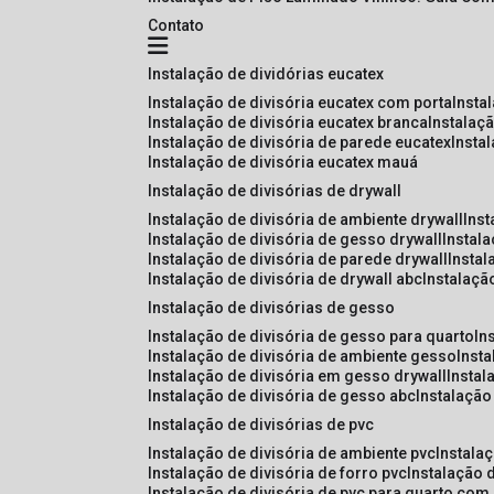
Contato
instalação de dividórias eucatex
instalação de divisória eucatex com porta
insta
instalação de divisória eucatex branca
instalaç
instalação de divisória de parede eucatex
insta
instalação de divisória eucatex mauá
instalação de divisórias de drywall
instalação de divisória de ambiente drywall
ins
instalação de divisória de gesso drywall
instal
instalação de divisória de parede drywall
insta
instalação de divisória de drywall abc
instalaçã
instalação de divisórias de gesso
instalação de divisória de gesso para quarto
i
instalação de divisória de ambiente gesso
inst
instalação de divisória em gesso drywall
insta
instalação de divisória de gesso abc
instalaçã
instalação de divisórias de pvc
instalação de divisória de ambiente pvc
instala
instalação de divisória de forro pvc
instalação 
instalação de divisória de pvc para quarto com