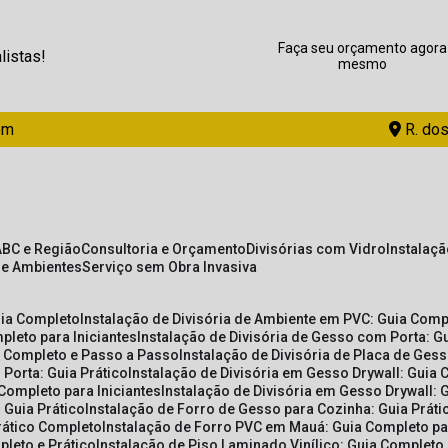
Faça seu orçamento agora
listas!
mesmo
om
R. dos
ABC e Região
Consultoria e Orçamento
Divisórias com Vidro
Instalaç
de Ambientes
Serviço sem Obra Invasiva
uia Completo
Instalação de Divisória de Ambiente em PVC: Guia Com
pleto para Iniciantes
Instalação de Divisória de Gesso com Porta: 
ia Completo e Passo a Passo
Instalação de Divisória de Placa de Ges
 Porta: Guia Prático
Instalação de Divisória em Gesso Drywall: Guia 
 Completo para Iniciantes
Instalação de Divisória em Gesso Drywall: 
 Guia Prático
Instalação de Forro de Gesso para Cozinha: Guia Prát
Prático Completo
Instalação de Forro PVC em Mauá: Guia Completo par
pleto e Prático
Instalação de Piso Laminado Vinílico: Guia Completo 