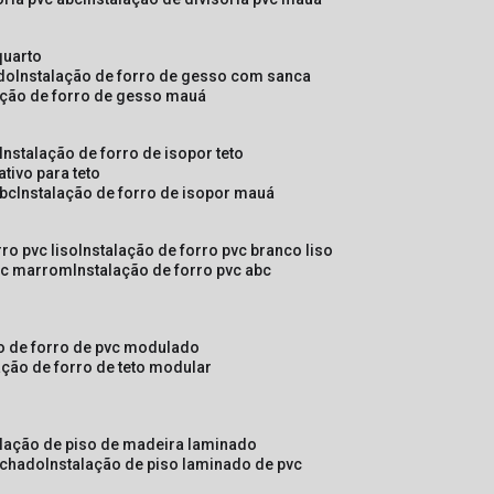
quarto
ado
instalação de forro de gesso com sanca
lação de forro de gesso mauá
instalação de forro de isopor teto
ativo para teto
abc
instalação de forro de isopor mauá
rro pvc liso
instalação de forro pvc branco liso
pvc marrom
instalação de forro pvc abc
ão de forro de pvc modulado
lação de forro de teto modular
alação de piso de madeira laminado
achado
instalação de piso laminado de pvc