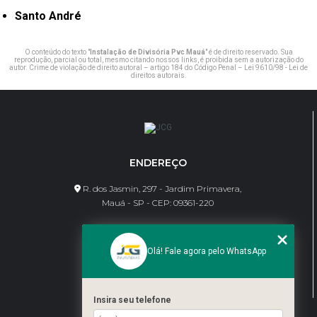
Santo André
O conteúdo do texto "
Instalação de Divisória Pvc Mauá
" é de direito reservado. Sua
reprodução, parcial ou total, mesmo citando nossos links, é proibida sem a autorização do
autor. Crime de violação de direito autoral – artigo 184 do Código Penal –
Lei 9610/98 - Lei de
direitos autorais
.
ENDEREÇO
R. dos Jasmin, 297 - Jardim Primavera,
Mauá - SP - CEP: 09361-220
CONTATO
Olá! Fale agora pelo WhatsApp
(11) 95462-8630
bene@jcgdivisorias.com
Insira seu telefone
MENU