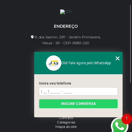
ENDEREÇO
R. dos Jasmin, 297 - Jardim Primavera,
Mauá - SP - CEP: 09361-220
CONTATO
Olá! Fale agora pelo WhatsApp
(11) 95462-8630
bene@jcgdivisorias.com
Insira seu telefone
MENU
Home
INICIAR CONVERSA
Sobre Nós
Serviços
Blog
Contato
1
Categorias
Mapa do site