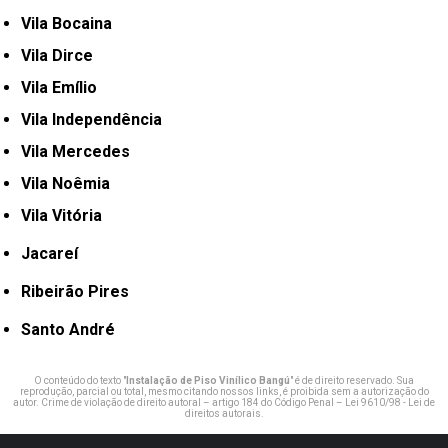
Vila Bocaina
Vila Dirce
Vila Emílio
Vila Independência
Vila Mercedes
Vila Noêmia
Vila Vitória
Jacareí
Ribeirão Pires
Santo André
O conteúdo do texto "
Instalação de Piso Vinílico Bangú
" é de direito reservado. Sua
reprodução, parcial ou total, mesmo citando nossos links, é proibida sem a autorização do
autor. Crime de violação de direito autoral – artigo 184 do Código Penal –
Lei 9610/98 - Lei de
direitos autorais
.