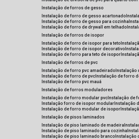
instalação de forros de gesso
instalação de forro de gesso acartonado
insta
instalação de forro de gesso para cozinha
inst
instalação de forro de drywall em telhado
insta
instalação de forros de isopor
instalação de forro de isopor para teto
instalaç
instalação de forro de isopor decorativo
instal
instalação de forro para teto de isopor
instalaç
instalação de forros de pvc
instalação de forro pvc amadeirado
instalação
instalação de forro de pvc
instalação de forro 
instalação de forro pvc mauá
instalação de forros moduladores
instalação de forro modular pvc
instalação de 
instalação forro de isopor modular
instalação 
instalação de forro modular de isopor
instalaç
instalação de pisos laminados
instalação de piso laminado de madeira
instal
instalação de piso laminado para cozinha
inst
instalação de piso laminado branco
instalação