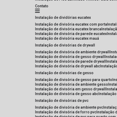
Contato
instalação de dividórias eucatex
instalação de divisória eucatex com porta
insta
instalação de divisória eucatex branca
instalaç
instalação de divisória de parede eucatex
insta
instalação de divisória eucatex mauá
instalação de divisórias de drywall
instalação de divisória de ambiente drywall
ins
instalação de divisória de gesso drywall
instal
instalação de divisória de parede drywall
insta
instalação de divisória de drywall abc
instalaçã
instalação de divisórias de gesso
instalação de divisória de gesso para quarto
i
instalação de divisória de ambiente gesso
inst
instalação de divisória em gesso drywall
insta
instalação de divisória de gesso abc
instalaçã
instalação de divisórias de pvc
instalação de divisória de ambiente pvc
instala
instalação de divisória de forro pvc
instalação 
instalação de divisória de pvc para quarto com