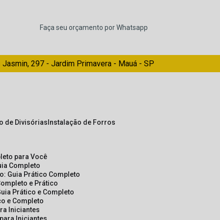
Faça seu orçamento por Whatsapp
 Jasmin, 297 - Jardim Primavera - Mauá - SP
ão de Divisórias
Instalação de Forros
pleto para Você
Guia Completo
so: Guia Prático Completo
Completo e Prático
Guia Prático e Completo
ico e Completo
a Iniciantes
para Iniciantes