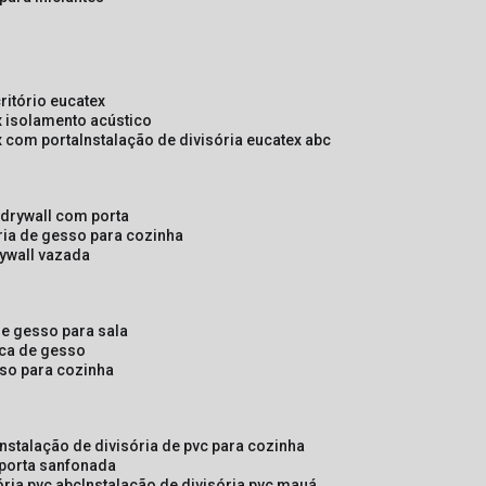
critório eucatex
ex isolamento acústico
ex com porta
instalação de divisória eucatex abc
e drywall com porta
ória de gesso para cozinha
rywall vazada
 de gesso para sala
laca de gesso
sso para cozinha
instalação de divisória de pvc para cozinha
 porta sanfonada
ória pvc abc
instalação de divisória pvc mauá