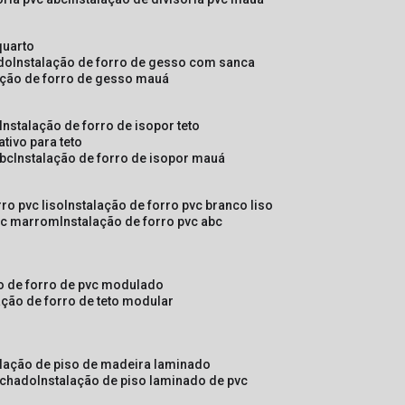
quarto
ado
instalação de forro de gesso com sanca
lação de forro de gesso mauá
instalação de forro de isopor teto
ativo para teto
abc
instalação de forro de isopor mauá
rro pvc liso
instalação de forro pvc branco liso
pvc marrom
instalação de forro pvc abc
ão de forro de pvc modulado
lação de forro de teto modular
alação de piso de madeira laminado
achado
instalação de piso laminado de pvc