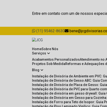
Entre em contato com um de nossos especia
(11) 95462-8630
bene@jcgdivisorias.c
Home
Sobre Nós
Serviços
Acabamentos Personalizados
Atendimento no 
Projetos Sob Medida
Reformas e Adequações 
Blog
Instalação de Divisória de Ambiente em PVC: G
Instalação de Divisória de Gesso ABC: Guia Com
Instalação de Divisória de Placa de Gesso: Gu
Instalação de Divisória de PVC para Quarto com
Instalação de divisória em gesso drywall: Guia
Instalação de Divisória em Gesso para Cozinha:
Instalação de Forro para Teto de Isopor: Guia 
Instalação de Piso Laminado Vinílico: Guia Com