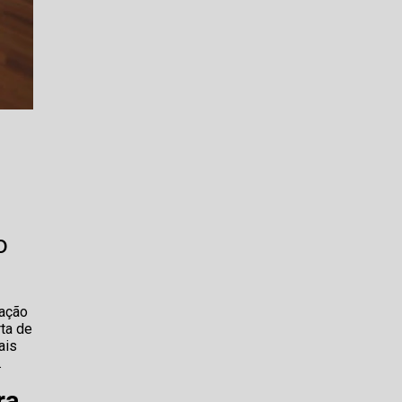
o
lação
rta de
ais
.
ra