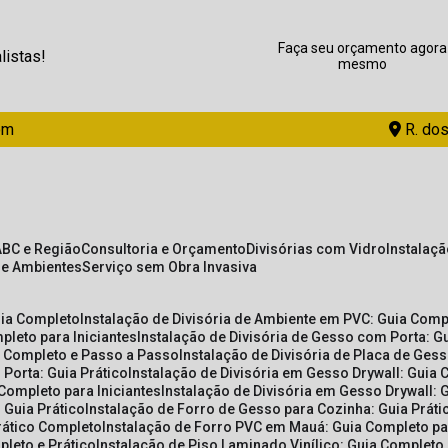
Faça seu orçamento agora
listas!
mesmo
om
R. dos
ABC e Região
Consultoria e Orçamento
Divisórias com Vidro
Instalaç
de Ambientes
Serviço sem Obra Invasiva
uia Completo
Instalação de Divisória de Ambiente em PVC: Guia Com
pleto para Iniciantes
Instalação de Divisória de Gesso com Porta: 
ia Completo e Passo a Passo
Instalação de Divisória de Placa de Ges
 Porta: Guia Prático
Instalação de Divisória em Gesso Drywall: Guia 
 Completo para Iniciantes
Instalação de Divisória em Gesso Drywall: 
 Guia Prático
Instalação de Forro de Gesso para Cozinha: Guia Prát
Prático Completo
Instalação de Forro PVC em Mauá: Guia Completo par
pleto e Prático
Instalação de Piso Laminado Vinílico: Guia Completo 