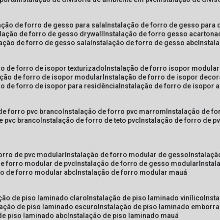
lação de forro de gesso para sala
instalação de forro de gesso para 
alação de forro de gesso drywall
instalação de forro gesso acarton
lação de forro de gesso sala
instalação de forro de gesso abc
insta
ão de forro de isopor texturizado
instalação de forro isopor modular
ação de forro de isopor modular
instalação de forro de isopor decor
ão de forro de isopor para residência
instalação de forro de isopor 
 de forro pvc branco
instalação de forro pvc marrom
instalação de fo
de pvc branco
instalação de forro de teto pvc
instalação de forro de 
forro de pvc modular
instalação de forro modular de gesso
instalaç
de forro modular de pvc
instalação de forro de gesso modular
insta
ão de forro modular abc
instalação de forro modular mauá
ação de piso laminado claro
instalação de piso laminado vinílico
inst
alação de piso laminado escuro
instalação de piso laminado emborr
 de piso laminado abc
instalação de piso laminado mauá