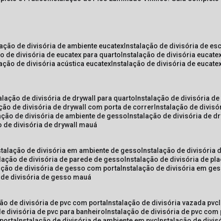
lação de divisória de ambiente eucatex
instalação de divisória de es
ão de divisória de eucatex para quarto
instalação de divisória eucat
lação de divisória acústica eucatex
instalação de divisória de eucat
talação de divisória de drywall para quarto
instalação de divisória d
ação de divisória de drywall com porta de correr
instalação de divis
lação de divisória de ambiente de gesso
instalação de divisória de d
o de divisória de drywall mauá
nstalação de divisória em ambiente de gesso
instalação de divisória
alação de divisória de parede de gesso
instalação de divisória de p
lação de divisória de gesso com porta
instalação de divisória em ge
o de divisória de gesso mauá
ção de divisória de pvc com porta
instalação de divisória vazada pvc
de divisória de pvc para banheiro
instalação de divisória de pvc com
 porta
instalação de divisória de ambiente em pvc
instalação de divis