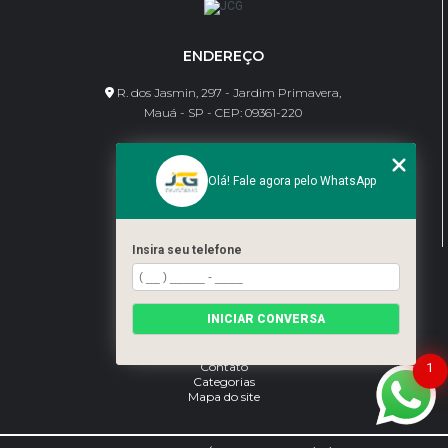
ENDEREÇO
R. dos Jasmin, 297 - Jardim Primavera,
Mauá - SP - CEP: 09361-220
CONTATO
Olá! Fale agora pelo WhatsApp
(11) 95462-8630
bene@jcgdivisorias.com
Insira seu telefone
MENU
Home
INICIAR CONVERSA
Sobre Nós
Serviços
Blog
Contato
1
Categorias
Mapa do site