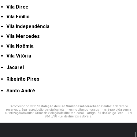
Vila Dirce
Vila Emílio
Vila Independência
Vila Mercedes
Vila Noêmia
Vila Vitória
Jacareí
Ribeirão Pires
Santo André
O conteúdo do texto "
Instalação de Piso Vinílico Emborrachado Centro
" é de direito
reservado. Sua reprodução, parcial ou total, mesmo citando nossos links, é proibida sem a
autorização do autor. Crime de violação de direito autoral – artigo 184 do Código Penal –
Lei
9610/98 - Lei de direitos autorais
.