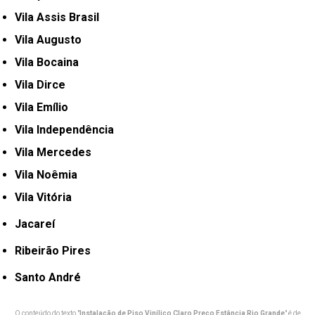
Vila Assis Brasil
Vila Augusto
Vila Bocaina
Vila Dirce
Vila Emílio
Vila Independência
Vila Mercedes
Vila Noêmia
Vila Vitória
Jacareí
Ribeirão Pires
Santo André
O conteúdo do texto "
Instalação de Piso Vinílico Claro Preço Estância Rio Grande
" é de