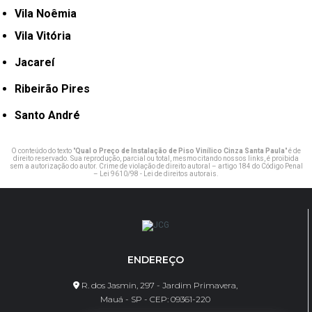
Vila Noêmia
Vila Vitória
Jacareí
Ribeirão Pires
Santo André
O conteúdo do texto "
Qual o Preço de Instalação de Piso Vinílico Cinza Santa Paula
" é de
direito reservado. Sua reprodução, parcial ou total, mesmo citando nossos links, é proibida
sem a autorização do autor. Crime de violação de direito autoral – artigo 184 do Código Penal
–
Lei 9610/98 - Lei de direitos autorais
.
ENDEREÇO
R. dos Jasmin, 297 - Jardim Primavera,
Mauá - SP - CEP: 09361-220