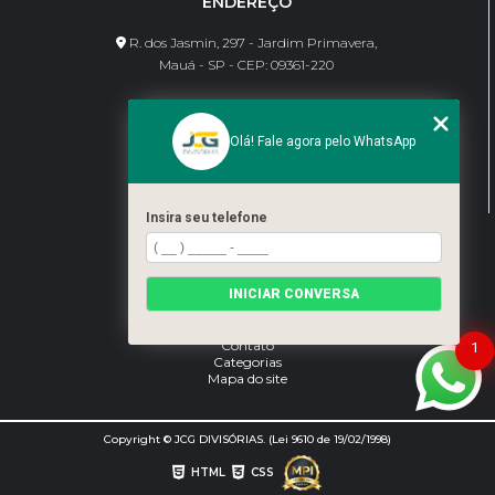
ENDEREÇO
R. dos Jasmin, 297 - Jardim Primavera,
Mauá - SP - CEP: 09361-220
CONTATO
Olá! Fale agora pelo WhatsApp
(11) 95462-8630
bene@jcgdivisorias.com
Insira seu telefone
MENU
Home
INICIAR CONVERSA
Sobre Nós
Serviços
Blog
Contato
1
Categorias
Mapa do site
Copyright © JCG DIVISÓRIAS. (Lei 9610 de 19/02/1998)
HTML
CSS