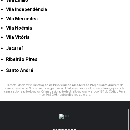
Vila Emílio
Vila Independência
Vila Mercedes
Vila Noêmia
Vila Vitória
Jacareí
Ribeirão Pires
Santo André
O conteúdo do texto "
Instalação de Piso Vinílico Amadeirado Preço Santo André
" é de
direito reservado. Sua reprodução, parcial ou total, mesmo citando nossos links, é proibida
sem a autorização do autor. Crime de violação de direito autoral – artigo 184 do Código Penal
–
Lei 9610/98 - Lei de direitos autorais
.