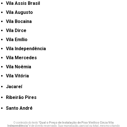
Vila Assis Brasil
Vila Augusto
Vila Bocaina
Vila Dirce
Vila Emílio
Vila Independência
Vila Mercedes
Vila Noêmia
Vila Vitória
Jacareí
Ribeirão Pires
Santo André
O conteúdo do texto "
Qual o Preço de Instalação de Piso Vinílico Cinza Vila
Independência
" é de direito reservado. Sua reprodução, parcial ou total, mesmo citando