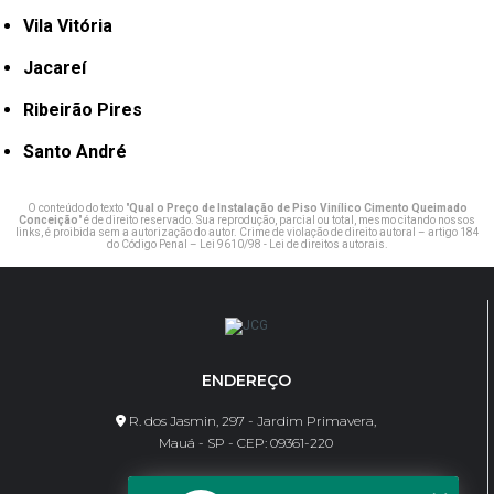
Vila Vitória
Jacareí
Ribeirão Pires
Santo André
O conteúdo do texto "
Qual o Preço de Instalação de Piso Vinílico Cimento Queimado
Conceição
" é de direito reservado. Sua reprodução, parcial ou total, mesmo citando nossos
links, é proibida sem a autorização do autor. Crime de violação de direito autoral – artigo 184
do Código Penal –
Lei 9610/98 - Lei de direitos autorais
.
ENDEREÇO
R. dos Jasmin, 297 - Jardim Primavera,
Mauá - SP - CEP: 09361-220