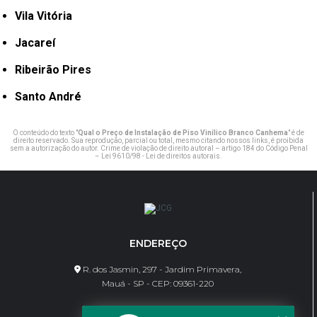
Vila Vitória
Jacareí
Ribeirão Pires
Santo André
O conteúdo do texto "
Qual o Preço de Instalação de Piso Vinílico Branco Canhema
" é de
direito reservado. Sua reprodução, parcial ou total, mesmo citando nossos links, é proibida
sem a autorização do autor. Crime de violação de direito autoral – artigo 184 do Código Penal
–
Lei 9610/98 - Lei de direitos autorais
.
ENDEREÇO
R. dos Jasmin, 297 - Jardim Primavera,
Mauá - SP - CEP: 09361-220