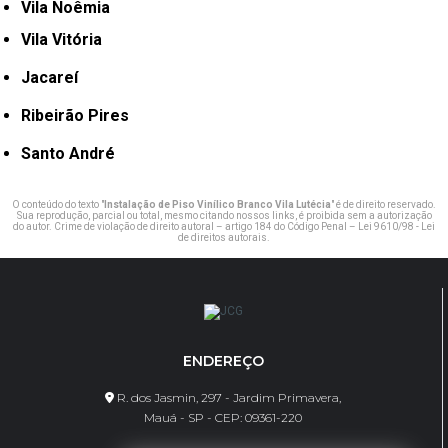
Vila Noêmia
Vila Vitória
Jacareí
Ribeirão Pires
Santo André
O conteúdo do texto "
Instalação de Piso Vinílico Branco Vila Lutécia
" é de direito reservado.
Sua reprodução, parcial ou total, mesmo citando nossos links, é proibida sem a autorização
do autor. Crime de violação de direito autoral – artigo 184 do Código Penal –
Lei 9610/98 - Lei
de direitos autorais
.
ENDEREÇO
R. dos Jasmin, 297 - Jardim Primavera,
Mauá - SP - CEP: 09361-220