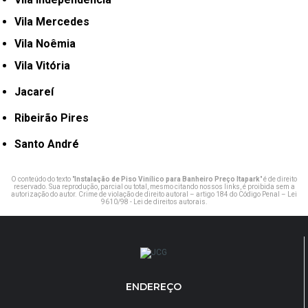
Vila Mercedes
Vila Noêmia
Vila Vitória
Jacareí
Ribeirão Pires
Santo André
O conteúdo do texto "
Instalação de Piso Vinílico para Banheiro Preço Itapark
" é de direito
reservado. Sua reprodução, parcial ou total, mesmo citando nossos links, é proibida sem a
autorização do autor. Crime de violação de direito autoral – artigo 184 do Código Penal –
Lei
9610/98 - Lei de direitos autorais
.
ENDEREÇO