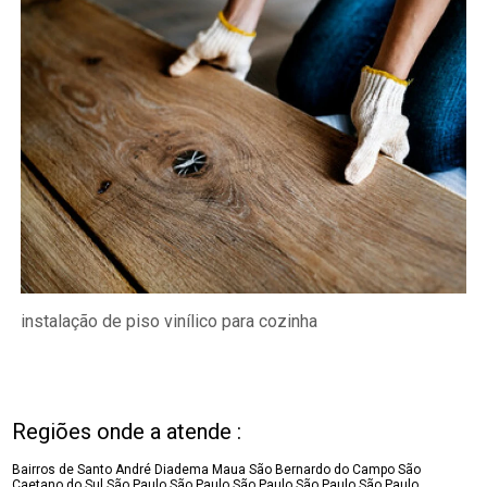
instalação de piso vinílico para cozinha
Regiões onde a atende :
Bairros de Santo André
Diadema
Maua
São Bernardo do Campo
São
Caetano do Sul
São Paulo
São Paulo
São Paulo
São Paulo
São Paulo