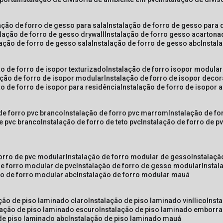
lação de forro de gesso para sala
instalação de forro de gesso para 
alação de forro de gesso drywall
instalação de forro gesso acarton
lação de forro de gesso sala
instalação de forro de gesso abc
insta
ão de forro de isopor texturizado
instalação de forro isopor modular
ação de forro de isopor modular
instalação de forro de isopor decor
ão de forro de isopor para residência
instalação de forro de isopor 
 de forro pvc branco
instalação de forro pvc marrom
instalação de fo
de pvc branco
instalação de forro de teto pvc
instalação de forro de 
forro de pvc modular
instalação de forro modular de gesso
instalaç
de forro modular de pvc
instalação de forro de gesso modular
insta
ão de forro modular abc
instalação de forro modular mauá
ação de piso laminado claro
instalação de piso laminado vinílico
inst
alação de piso laminado escuro
instalação de piso laminado emborr
 de piso laminado abc
instalação de piso laminado mauá