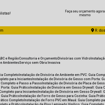
Faça seu orçamento agora
listas!
mesmo
om
R. dos
ABC e Região
Consultoria e Orçamento
Divisórias com Vidro
Instalaç
de Ambientes
Serviço sem Obra Invasiva
uia Completo
Instalação de Divisória de Ambiente em PVC: Guia Com
pleto para Iniciantes
Instalação de Divisória de Gesso com Porta: 
ia Completo e Passo a Passo
Instalação de Divisória de Placa de Ges
 Porta: Guia Prático
Instalação de Divisória em Gesso Drywall: Guia 
 Completo para Iniciantes
Instalação de Divisória em Gesso Drywall: 
 Guia Prático
Instalação de Forro de Gesso para Cozinha: Guia Prát
Prático Completo
Instalação de Forro PVC em Mauá: Guia Completo par
pleto e Prático
Instalação de Piso Laminado Vinílico: Guia Completo 