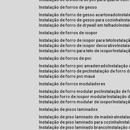
instalação de forros de gesso
instalação de forro de gesso acartonado
insta
instalação de forro de gesso para cozinha
inst
instalação de forro de drywall em telhado
insta
instalação de forros de isopor
instalação de forro de isopor para teto
instalaç
instalação de forro de isopor decorativo
instal
instalação de forro para teto de isopor
instalaç
instalação de forros de pvc
instalação de forro pvc amadeirado
instalação
instalação de forro de pvc
instalação de forro 
instalação de forro pvc mauá
instalação de forros moduladores
instalação de forro modular pvc
instalação de 
instalação forro de isopor modular
instalação 
instalação de forro modular de isopor
instalaç
instalação de pisos laminados
instalação de piso laminado de madeira
instal
instalação de piso laminado para cozinha
inst
instalação de piso laminado branco
instalação