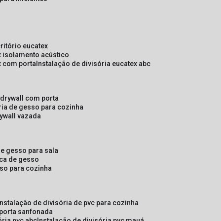
critório eucatex
ex isolamento acústico
ex com porta
instalação de divisória eucatex abc
e drywall com porta
ória de gesso para cozinha
rywall vazada
 de gesso para sala
laca de gesso
sso para cozinha
instalação de divisória de pvc para cozinha
 porta sanfonada
ória pvc abc
instalação de divisória pvc mauá