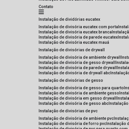
Contato
instalação de dividórias eucatex
instalação de divisória eucatex com porta
insta
instalação de divisória eucatex branca
instalaç
instalação de divisória de parede eucatex
insta
instalação de divisória eucatex mauá
instalação de divisórias de drywall
instalação de divisória de ambiente drywall
ins
instalação de divisória de gesso drywall
instal
instalação de divisória de parede drywall
insta
instalação de divisória de drywall abc
instalaçã
instalação de divisórias de gesso
instalação de divisória de gesso para quarto
i
instalação de divisória de ambiente gesso
inst
instalação de divisória em gesso drywall
insta
instalação de divisória de gesso abc
instalaçã
instalação de divisórias de pvc
instalação de divisória de ambiente pvc
instala
instalação de divisória de forro pvc
instalação 
instalação de divisória de pvc para quarto com