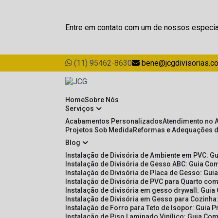
Entre em contato com um de nossos especia
(11) 95462-8630
bene@jcgdivisorias.c
Home
Sobre Nós
Serviços
Acabamentos Personalizados
Atendimento no 
Projetos Sob Medida
Reformas e Adequações 
Blog
Instalação de Divisória de Ambiente em PVC: G
Instalação de Divisória de Gesso ABC: Guia Com
Instalação de Divisória de Placa de Gesso: Gu
Instalação de Divisória de PVC para Quarto com
Instalação de divisória em gesso drywall: Guia
Instalação de Divisória em Gesso para Cozinha:
Instalação de Forro para Teto de Isopor: Guia 
Instalação de Piso Laminado Vinílico: Guia Com