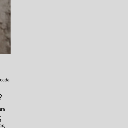
 cada
?
ara
,
a
os,