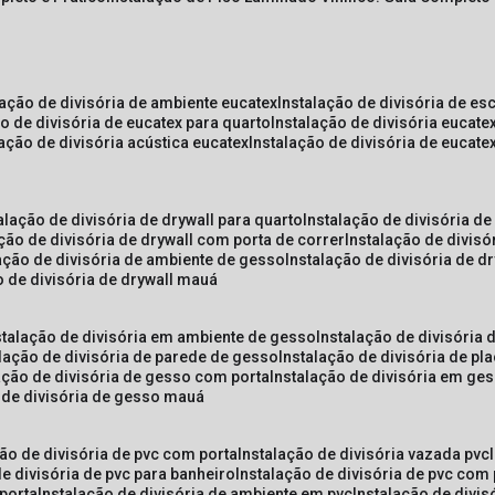
lação de divisória de ambiente eucatex
instalação de divisória de es
ão de divisória de eucatex para quarto
instalação de divisória eucat
lação de divisória acústica eucatex
instalação de divisória de eucat
talação de divisória de drywall para quarto
instalação de divisória d
ação de divisória de drywall com porta de correr
instalação de divis
lação de divisória de ambiente de gesso
instalação de divisória de d
o de divisória de drywall mauá
nstalação de divisória em ambiente de gesso
instalação de divisória
alação de divisória de parede de gesso
instalação de divisória de p
lação de divisória de gesso com porta
instalação de divisória em ge
o de divisória de gesso mauá
ção de divisória de pvc com porta
instalação de divisória vazada pvc
de divisória de pvc para banheiro
instalação de divisória de pvc com
 porta
instalação de divisória de ambiente em pvc
instalação de divis