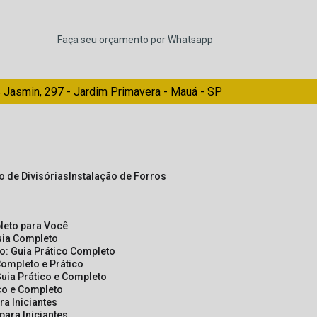
Faça seu orçamento por Whatsapp
 Jasmin, 297 - Jardim Primavera - Mauá - SP
ão de Divisórias
Instalação de Forros
pleto para Você
Guia Completo
so: Guia Prático Completo
Completo e Prático
Guia Prático e Completo
ico e Completo
a Iniciantes
para Iniciantes