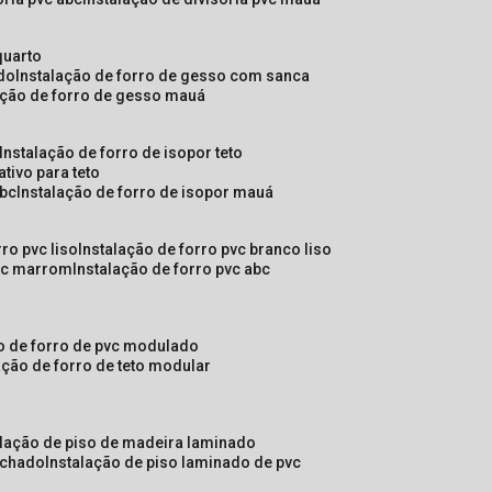
quarto
ado
instalação de forro de gesso com sanca
lação de forro de gesso mauá
instalação de forro de isopor teto
ativo para teto
abc
instalação de forro de isopor mauá
rro pvc liso
instalação de forro pvc branco liso
pvc marrom
instalação de forro pvc abc
ão de forro de pvc modulado
lação de forro de teto modular
alação de piso de madeira laminado
achado
instalação de piso laminado de pvc