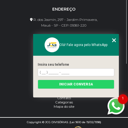
ENDEREÇO
R. dos Jasmin, 297 - Jardim Primavera,
Mauá - SP - CEP: 09361-220
CONTATO
Olá! Fale agora pelo WhatsApp
(11) 95462-8630
bene@jcgdivisorias.com
Insira seu telefone
MENU
Home
INICIAR CONVERSA
Sobre Nós
Serviços
Blog
Contato
1
Categorias
Mapa do site
Copyright © JCG DIVISÓRIAS. (Lei 9610 de 19/02/1998)