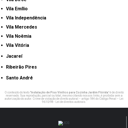
Vila Emílio
Vila Independência
Vila Mercedes
Vila Noêmia
Vila Vitória
Jacareí
Ribeirão Pires
Santo André
O conteúdo do texto "
Instalação de Piso Vinílico para Cozinha Jardim Flórida
" é de direito
reservado. Sua reprodução, parcial ou total, mesmo citando nossos links, é proibida sem a
autorização do autor. Crime de violação de direito autoral – artigo 184 do Código Penal –
Lei
9610/98 - Lei de direitos autorais
.