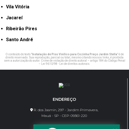
Vila Vitória
Jacareí
Ribeirão Pires
Santo André
O conteúdo do texto "
Instalação de Piso Vinílico para Cozinha Preço Jardim Stella
" é de
direito reservado. Sua reprodução, parcial ou total, mesmo citando nossos links, é proibida
sem a autorização do autor. Crime de violação de direito autoral – artigo 184 do Código Penal
–
Lei 9610/98 - Lei de direitos autorais
.
ENDEREÇO
R. dos Jasmin, 297 - Jardim Primavera,
Mauá - SP - CEP: 09361-220