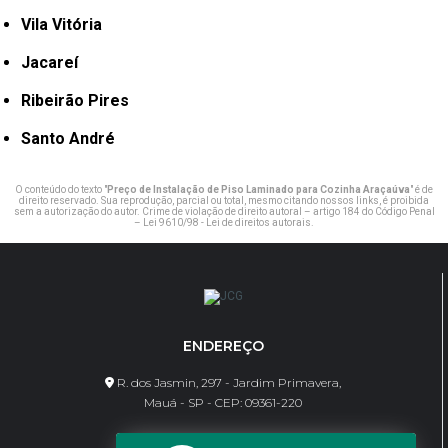
Vila Vitória
Jacareí
Ribeirão Pires
Santo André
O conteúdo do texto "
Preço de Instalação de Piso Laminado para Cozinha Araçaúva
" é de
direito reservado. Sua reprodução, parcial ou total, mesmo citando nossos links, é proibida
sem a autorização do autor. Crime de violação de direito autoral – artigo 184 do Código Penal
–
Lei 9610/98 - Lei de direitos autorais
.
ENDEREÇO
R. dos Jasmin, 297 - Jardim Primavera,
Mauá - SP - CEP: 09361-220