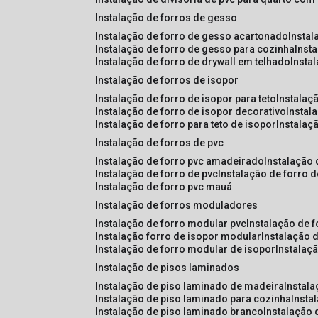
instalação de forros de gesso
instalação de forro de gesso acartonado
insta
instalação de forro de gesso para cozinha
inst
instalação de forro de drywall em telhado
insta
instalação de forros de isopor
instalação de forro de isopor para teto
instalaç
instalação de forro de isopor decorativo
instal
instalação de forro para teto de isopor
instalaç
instalação de forros de pvc
instalação de forro pvc amadeirado
instalação
instalação de forro de pvc
instalação de forro 
instalação de forro pvc mauá
instalação de forros moduladores
instalação de forro modular pvc
instalação de 
instalação forro de isopor modular
instalação 
instalação de forro modular de isopor
instalaç
instalação de pisos laminados
instalação de piso laminado de madeira
instal
instalação de piso laminado para cozinha
inst
instalação de piso laminado branco
instalação