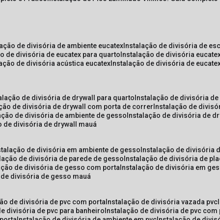
lação de divisória de ambiente eucatex
instalação de divisória de es
ão de divisória de eucatex para quarto
instalação de divisória eucat
lação de divisória acústica eucatex
instalação de divisória de eucat
talação de divisória de drywall para quarto
instalação de divisória d
ação de divisória de drywall com porta de correr
instalação de divis
lação de divisória de ambiente de gesso
instalação de divisória de d
o de divisória de drywall mauá
nstalação de divisória em ambiente de gesso
instalação de divisória
alação de divisória de parede de gesso
instalação de divisória de p
lação de divisória de gesso com porta
instalação de divisória em ge
o de divisória de gesso mauá
ção de divisória de pvc com porta
instalação de divisória vazada pvc
de divisória de pvc para banheiro
instalação de divisória de pvc com
 porta
instalação de divisória de ambiente em pvc
instalação de divis