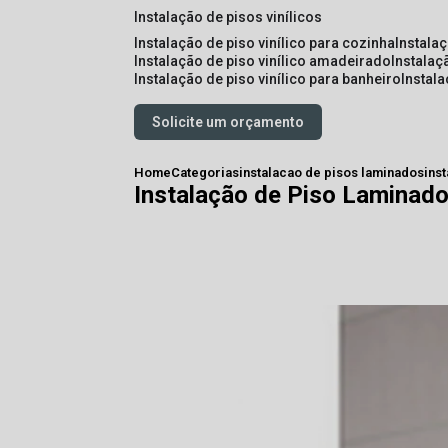
instalação de pisos vinílicos
instalação de piso vinílico para cozinha
instala
instalação de piso vinílico amadeirado
instalaç
instalação de piso vinílico para banheiro
instal
Solicite um orçamento
Home
Categorias
instalacao de pisos laminados
ins
Instalação de Piso Laminad