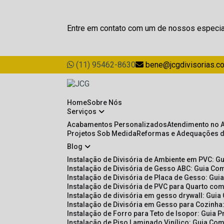
Entre em contato com um de nossos especia
(11) 95462-8630
bene@jcgdivisorias.c
Home
Sobre Nós
Serviços
Acabamentos Personalizados
Atendimento no 
Projetos Sob Medida
Reformas e Adequações 
Blog
Instalação de Divisória de Ambiente em PVC: G
Instalação de Divisória de Gesso ABC: Guia Com
Instalação de Divisória de Placa de Gesso: Gu
Instalação de Divisória de PVC para Quarto com
Instalação de divisória em gesso drywall: Guia
Instalação de Divisória em Gesso para Cozinha:
Instalação de Forro para Teto de Isopor: Guia 
Instalação de Piso Laminado Vinílico: Guia Com