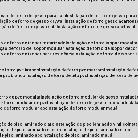
lação de forro de gesso para sala
instalação de forro de gesso para 
alação de forro de gesso drywall
instalação de forro gesso acarton
lação de forro de gesso sala
instalação de forro de gesso abc
insta
ão de forro de isopor texturizado
instalação de forro isopor modular
ação de forro de isopor modular
instalação de forro de isopor decor
ão de forro de isopor para residência
instalação de forro de isopor 
 de forro pvc branco
instalação de forro pvc marrom
instalação de fo
de pvc branco
instalação de forro de teto pvc
instalação de forro de 
forro de pvc modular
instalação de forro modular de gesso
instalaç
de forro modular de pvc
instalação de forro de gesso modular
insta
ão de forro modular abc
instalação de forro modular mauá
ação de piso laminado claro
instalação de piso laminado vinílico
inst
alação de piso laminado escuro
instalação de piso laminado emborr
 de piso laminado abc
instalação de piso laminado mauá