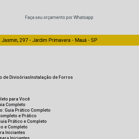
Faça seu orçamento por Whatsapp
 Jasmin, 297 - Jardim Primavera - Mauá - SP
ão de Divisórias
Instalação de Forros
pleto para Você
Guia Completo
so: Guia Prático Completo
Completo e Prático
Guia Prático e Completo
ico e Completo
a Iniciantes
para Iniciantes