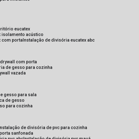
critório eucatex
ex isolamento acústico
ex com porta
instalação de divisória eucatex abc
e drywall com porta
ória de gesso para cozinha
rywall vazada
 de gesso para sala
laca de gesso
sso para cozinha
instalação de divisória de pvc para cozinha
 porta sanfonada
ória pvc abc
instalação de divisória pvc mauá