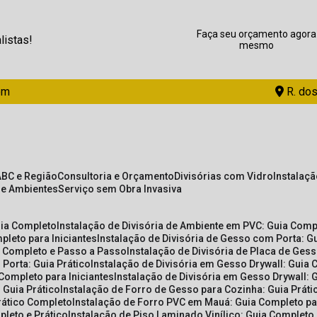
Faça seu orçamento agora
listas!
mesmo
om
R. dos
ABC e Região
Consultoria e Orçamento
Divisórias com Vidro
Instalaç
de Ambientes
Serviço sem Obra Invasiva
uia Completo
Instalação de Divisória de Ambiente em PVC: Guia Com
pleto para Iniciantes
Instalação de Divisória de Gesso com Porta: 
ia Completo e Passo a Passo
Instalação de Divisória de Placa de Ges
 Porta: Guia Prático
Instalação de Divisória em Gesso Drywall: Guia 
 Completo para Iniciantes
Instalação de Divisória em Gesso Drywall: 
 Guia Prático
Instalação de Forro de Gesso para Cozinha: Guia Prát
Prático Completo
Instalação de Forro PVC em Mauá: Guia Completo par
pleto e Prático
Instalação de Piso Laminado Vinílico: Guia Completo 