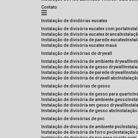
Contato
instalação de dividórias eucatex
instalação de divisória eucatex com porta
insta
instalação de divisória eucatex branca
instalaç
instalação de divisória de parede eucatex
insta
instalação de divisória eucatex mauá
instalação de divisórias de drywall
instalação de divisória de ambiente drywall
ins
instalação de divisória de gesso drywall
instal
instalação de divisória de parede drywall
insta
instalação de divisória de drywall abc
instalaçã
instalação de divisórias de gesso
instalação de divisória de gesso para quarto
i
instalação de divisória de ambiente gesso
inst
instalação de divisória em gesso drywall
insta
instalação de divisória de gesso abc
instalaçã
instalação de divisórias de pvc
instalação de divisória de ambiente pvc
instala
instalação de divisória de forro pvc
instalação 
instalação de divisória de pvc para quarto com