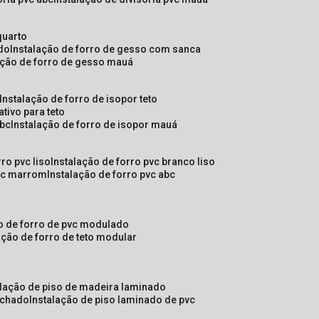
quarto
ado
instalação de forro de gesso com sanca
lação de forro de gesso mauá
instalação de forro de isopor teto
ativo para teto
abc
instalação de forro de isopor mauá
rro pvc liso
instalação de forro pvc branco liso
pvc marrom
instalação de forro pvc abc
ão de forro de pvc modulado
lação de forro de teto modular
alação de piso de madeira laminado
achado
instalação de piso laminado de pvc