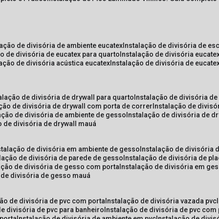
lação de divisória de ambiente eucatex
instalação de divisória de es
ão de divisória de eucatex para quarto
instalação de divisória eucat
lação de divisória acústica eucatex
instalação de divisória de eucat
talação de divisória de drywall para quarto
instalação de divisória d
ação de divisória de drywall com porta de correr
instalação de divis
lação de divisória de ambiente de gesso
instalação de divisória de d
o de divisória de drywall mauá
nstalação de divisória em ambiente de gesso
instalação de divisória
alação de divisória de parede de gesso
instalação de divisória de p
lação de divisória de gesso com porta
instalação de divisória em ge
o de divisória de gesso mauá
ção de divisória de pvc com porta
instalação de divisória vazada pvc
de divisória de pvc para banheiro
instalação de divisória de pvc com
 porta
instalação de divisória de ambiente em pvc
instalação de divis