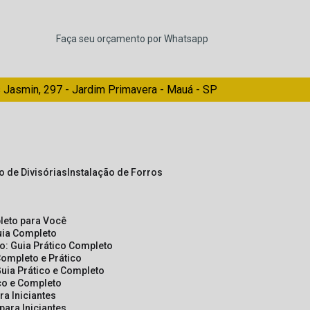
Faça seu orçamento por Whatsapp
 Jasmin, 297 - Jardim Primavera - Mauá - SP
ão de Divisórias
Instalação de Forros
pleto para Você
Guia Completo
so: Guia Prático Completo
Completo e Prático
Guia Prático e Completo
ico e Completo
a Iniciantes
para Iniciantes