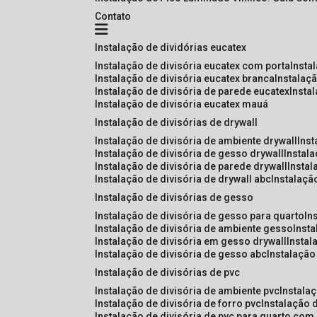
Contato
instalação de dividórias eucatex
instalação de divisória eucatex com porta
insta
instalação de divisória eucatex branca
instalaç
instalação de divisória de parede eucatex
insta
instalação de divisória eucatex mauá
instalação de divisórias de drywall
instalação de divisória de ambiente drywall
ins
instalação de divisória de gesso drywall
instal
instalação de divisória de parede drywall
insta
instalação de divisória de drywall abc
instalaçã
instalação de divisórias de gesso
instalação de divisória de gesso para quarto
i
instalação de divisória de ambiente gesso
inst
instalação de divisória em gesso drywall
insta
instalação de divisória de gesso abc
instalaçã
instalação de divisórias de pvc
instalação de divisória de ambiente pvc
instala
instalação de divisória de forro pvc
instalação 
instalação de divisória de pvc para quarto com