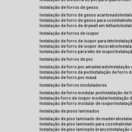
instalação de forros de gesso
instalação de forro de gesso acartonado
insta
instalação de forro de gesso para cozinha
inst
instalação de forro de drywall em telhado
insta
instalação de forros de isopor
instalação de forro de isopor para teto
instalaç
instalação de forro de isopor decorativo
instal
instalação de forro para teto de isopor
instalaç
instalação de forros de pvc
instalação de forro pvc amadeirado
instalação
instalação de forro de pvc
instalação de forro 
instalação de forro pvc mauá
instalação de forros moduladores
instalação de forro modular pvc
instalação de 
instalação forro de isopor modular
instalação 
instalação de forro modular de isopor
instalaç
instalação de pisos laminados
instalação de piso laminado de madeira
instal
instalação de piso laminado para cozinha
inst
instalação de piso laminado branco
instalação