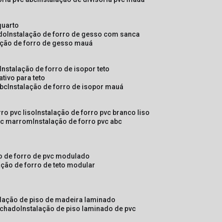
quarto
ado
instalação de forro de gesso com sanca
lação de forro de gesso mauá
instalação de forro de isopor teto
ativo para teto
abc
instalação de forro de isopor mauá
rro pvc liso
instalação de forro pvc branco liso
pvc marrom
instalação de forro pvc abc
ão de forro de pvc modulado
lação de forro de teto modular
alação de piso de madeira laminado
achado
instalação de piso laminado de pvc