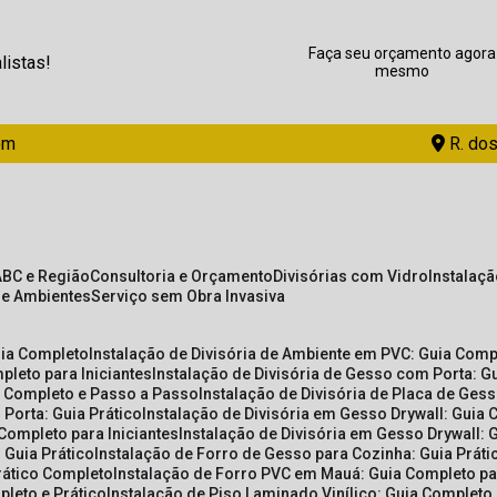
Faça seu orçamento agora
listas!
mesmo
om
R. dos
ABC e Região
Consultoria e Orçamento
Divisórias com Vidro
Instalaç
de Ambientes
Serviço sem Obra Invasiva
uia Completo
Instalação de Divisória de Ambiente em PVC: Guia Com
pleto para Iniciantes
Instalação de Divisória de Gesso com Porta: 
ia Completo e Passo a Passo
Instalação de Divisória de Placa de Ges
 Porta: Guia Prático
Instalação de Divisória em Gesso Drywall: Guia 
 Completo para Iniciantes
Instalação de Divisória em Gesso Drywall: 
 Guia Prático
Instalação de Forro de Gesso para Cozinha: Guia Prát
Prático Completo
Instalação de Forro PVC em Mauá: Guia Completo par
pleto e Prático
Instalação de Piso Laminado Vinílico: Guia Completo 