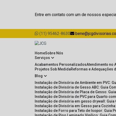
Entre em contato com um de nossos especia
(11) 95462-8630
bene@jcgdivisorias.c
Home
Sobre Nós
Serviços
Acabamentos Personalizados
Atendimento no 
Projetos Sob Medida
Reformas e Adequações 
Blog
Instalação de Divisória de Ambiente em PVC: G
Instalação de Divisória de Gesso ABC: Guia Com
Instalação de Divisória de Placa de Gesso: Gu
Instalação de Divisória de PVC para Quarto com
Instalação de divisória em gesso drywall: Guia
Instalação de Divisória em Gesso para Cozinha:
Instalação de Forro para Teto de Isopor: Guia 
Instalação de Piso Laminado Vinílico: Guia Com