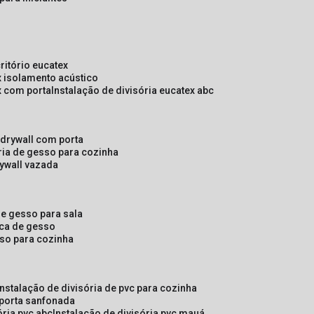
critório eucatex
ex isolamento acústico
ex com porta
instalação de divisória eucatex abc
e drywall com porta
ória de gesso para cozinha
rywall vazada
 de gesso para sala
laca de gesso
sso para cozinha
instalação de divisória de pvc para cozinha
 porta sanfonada
ória pvc abc
instalação de divisória pvc mauá