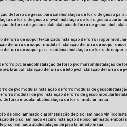
lação de forro de gesso para sala
instalação de forro de gesso para 
alação de forro de gesso drywall
instalação de forro gesso acarton
lação de forro de gesso sala
instalação de forro de gesso abc
insta
ão de forro de isopor texturizado
instalação de forro isopor modular
ação de forro de isopor modular
instalação de forro de isopor decor
ão de forro de isopor para residência
instalação de forro de isopor 
 de forro pvc branco
instalação de forro pvc marrom
instalação de fo
de pvc branco
instalação de forro de teto pvc
instalação de forro de 
forro de pvc modular
instalação de forro modular de gesso
instalaç
de forro modular de pvc
instalação de forro de gesso modular
insta
ão de forro modular abc
instalação de forro modular mauá
ação de piso laminado claro
instalação de piso laminado vinílico
inst
alação de piso laminado escuro
instalação de piso laminado emborr
 de piso laminado abc
instalação de piso laminado mauá