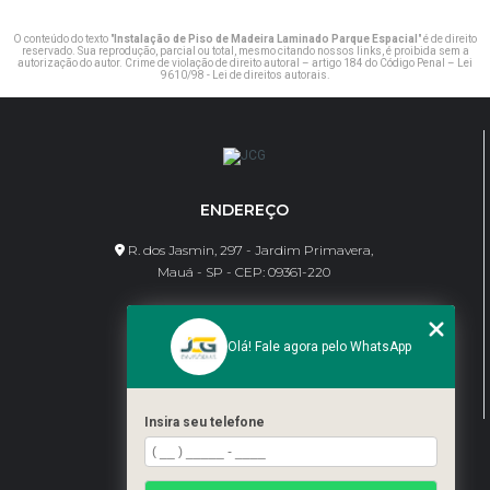
O conteúdo do texto "
Instalação de Piso de Madeira Laminado Parque Espacial
" é de direito
reservado. Sua reprodução, parcial ou total, mesmo citando nossos links, é proibida sem a
autorização do autor. Crime de violação de direito autoral – artigo 184 do Código Penal –
Lei
9610/98 - Lei de direitos autorais
.
ENDEREÇO
R. dos Jasmin, 297 - Jardim Primavera,
Mauá - SP - CEP: 09361-220
CONTATO
Olá! Fale agora pelo WhatsApp
(11) 95462-8630
bene@jcgdivisorias.com
Insira seu telefone
MENU
Home