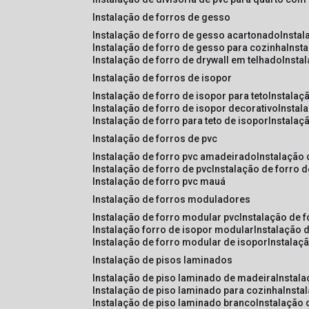
instalação de forros de gesso
instalação de forro de gesso acartonado
insta
instalação de forro de gesso para cozinha
inst
instalação de forro de drywall em telhado
insta
instalação de forros de isopor
instalação de forro de isopor para teto
instalaç
instalação de forro de isopor decorativo
instal
instalação de forro para teto de isopor
instalaç
instalação de forros de pvc
instalação de forro pvc amadeirado
instalação
instalação de forro de pvc
instalação de forro 
instalação de forro pvc mauá
instalação de forros moduladores
instalação de forro modular pvc
instalação de 
instalação forro de isopor modular
instalação 
instalação de forro modular de isopor
instalaç
instalação de pisos laminados
instalação de piso laminado de madeira
instal
instalação de piso laminado para cozinha
inst
instalação de piso laminado branco
instalação