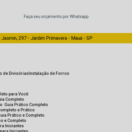
Faça seu orçamento por Whatsapp
 Jasmin, 297 - Jardim Primavera - Mauá - SP
ão de Divisórias
Instalação de Forros
pleto para Você
Guia Completo
so: Guia Prático Completo
Completo e Prático
Guia Prático e Completo
ico e Completo
a Iniciantes
para Iniciantes