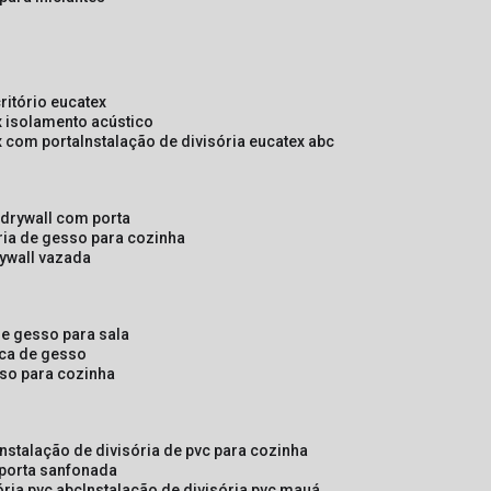
critório eucatex
ex isolamento acústico
ex com porta
instalação de divisória eucatex abc
e drywall com porta
ória de gesso para cozinha
rywall vazada
 de gesso para sala
laca de gesso
sso para cozinha
instalação de divisória de pvc para cozinha
 porta sanfonada
ória pvc abc
instalação de divisória pvc mauá