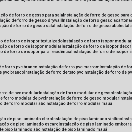
lação de forro de gesso para sala
instalação de forro de gesso para 
alação de forro de gesso drywall
instalação de forro gesso acarton
lação de forro de gesso sala
instalação de forro de gesso abc
insta
ão de forro de isopor texturizado
instalação de forro isopor modular
ação de forro de isopor modular
instalação de forro de isopor decor
ão de forro de isopor para residência
instalação de forro de isopor 
 de forro pvc branco
instalação de forro pvc marrom
instalação de fo
de pvc branco
instalação de forro de teto pvc
instalação de forro de 
forro de pvc modular
instalação de forro modular de gesso
instalaç
de forro modular de pvc
instalação de forro de gesso modular
insta
ão de forro modular abc
instalação de forro modular mauá
ação de piso laminado claro
instalação de piso laminado vinílico
inst
alação de piso laminado escuro
instalação de piso laminado emborr
 de piso laminado abc
instalação de piso laminado mauá