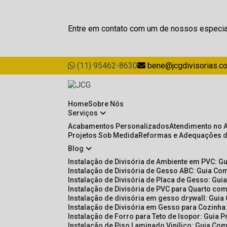
Entre em contato com um de nossos especia
(11) 95462-8630
bene@jcgdivisorias.c
Home
Sobre Nós
Serviços
Acabamentos Personalizados
Atendimento no 
Projetos Sob Medida
Reformas e Adequações 
Blog
Instalação de Divisória de Ambiente em PVC: G
Instalação de Divisória de Gesso ABC: Guia Com
Instalação de Divisória de Placa de Gesso: Gu
Instalação de Divisória de PVC para Quarto com
Instalação de divisória em gesso drywall: Guia
Instalação de Divisória em Gesso para Cozinha:
Instalação de Forro para Teto de Isopor: Guia 
Instalação de Piso Laminado Vinílico: Guia Com