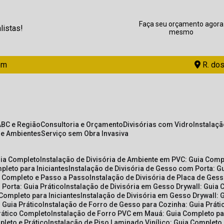
Faça seu orçamento agora
listas!
mesmo
om
R. dos
ABC e Região
Consultoria e Orçamento
Divisórias com Vidro
Instalaç
de Ambientes
Serviço sem Obra Invasiva
uia Completo
Instalação de Divisória de Ambiente em PVC: Guia Com
pleto para Iniciantes
Instalação de Divisória de Gesso com Porta: 
ia Completo e Passo a Passo
Instalação de Divisória de Placa de Ges
 Porta: Guia Prático
Instalação de Divisória em Gesso Drywall: Guia 
 Completo para Iniciantes
Instalação de Divisória em Gesso Drywall: 
 Guia Prático
Instalação de Forro de Gesso para Cozinha: Guia Prát
Prático Completo
Instalação de Forro PVC em Mauá: Guia Completo par
pleto e Prático
Instalação de Piso Laminado Vinílico: Guia Completo 