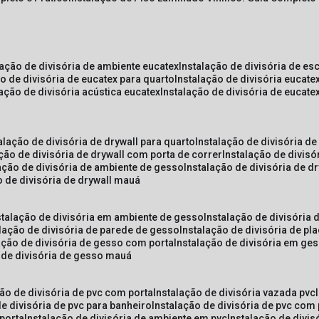
lação de divisória de ambiente eucatex
instalação de divisória de es
ão de divisória de eucatex para quarto
instalação de divisória eucat
lação de divisória acústica eucatex
instalação de divisória de eucat
talação de divisória de drywall para quarto
instalação de divisória d
ação de divisória de drywall com porta de correr
instalação de divis
lação de divisória de ambiente de gesso
instalação de divisória de d
o de divisória de drywall mauá
nstalação de divisória em ambiente de gesso
instalação de divisória
alação de divisória de parede de gesso
instalação de divisória de p
lação de divisória de gesso com porta
instalação de divisória em ge
o de divisória de gesso mauá
ção de divisória de pvc com porta
instalação de divisória vazada pvc
de divisória de pvc para banheiro
instalação de divisória de pvc com
 porta
instalação de divisória de ambiente em pvc
instalação de divis