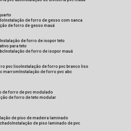
quarto
ado
instalação de forro de gesso com sanca
lação de forro de gesso mauá
instalação de forro de isopor teto
ativo para teto
abc
instalação de forro de isopor mauá
rro pvc liso
instalação de forro pvc branco liso
pvc marrom
instalação de forro pvc abc
ão de forro de pvc modulado
lação de forro de teto modular
alação de piso de madeira laminado
achado
instalação de piso laminado de pvc