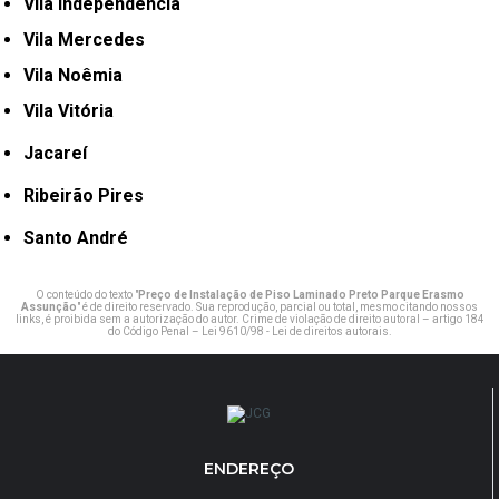
Vila Independência
Vila Mercedes
Vila Noêmia
Vila Vitória
Jacareí
Ribeirão Pires
Santo André
O conteúdo do texto "
Preço de Instalação de Piso Laminado Preto Parque Erasmo
Assunção
" é de direito reservado. Sua reprodução, parcial ou total, mesmo citando nossos
links, é proibida sem a autorização do autor. Crime de violação de direito autoral – artigo 184
do Código Penal –
Lei 9610/98 - Lei de direitos autorais
.
ENDEREÇO