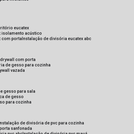
critório eucatex
ex isolamento acústico
ex com porta
instalação de divisória eucatex abc
e drywall com porta
ória de gesso para cozinha
rywall vazada
 de gesso para sala
laca de gesso
sso para cozinha
instalação de divisória de pvc para cozinha
 porta sanfonada
ória pvc abc
instalação de divisória pvc mauá