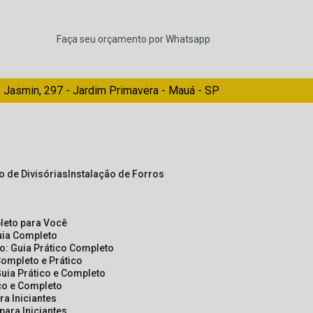
Faça seu orçamento por Whatsapp
 Jasmin, 297 - Jardim Primavera - Mauá - SP
ão de Divisórias
Instalação de Forros
pleto para Você
Guia Completo
so: Guia Prático Completo
Completo e Prático
Guia Prático e Completo
ico e Completo
a Iniciantes
para Iniciantes