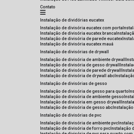
Contato
instalação de dividórias eucatex
instalação de divisória eucatex com porta
insta
instalação de divisória eucatex branca
instalaç
instalação de divisória de parede eucatex
insta
instalação de divisória eucatex mauá
instalação de divisórias de drywall
instalação de divisória de ambiente drywall
ins
instalação de divisória de gesso drywall
instal
instalação de divisória de parede drywall
insta
instalação de divisória de drywall abc
instalaçã
instalação de divisórias de gesso
instalação de divisória de gesso para quarto
i
instalação de divisória de ambiente gesso
inst
instalação de divisória em gesso drywall
insta
instalação de divisória de gesso abc
instalaçã
instalação de divisórias de pvc
instalação de divisória de ambiente pvc
instala
instalação de divisória de forro pvc
instalação 
instalação de divisória de pvc para quarto com