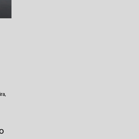
ra,
so