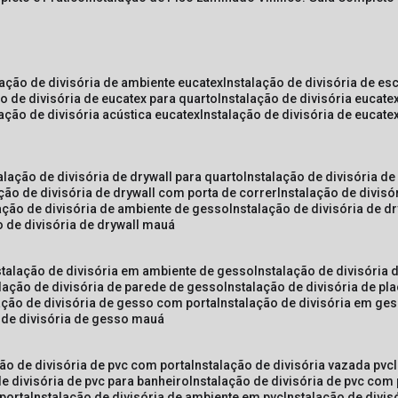
lação de divisória de ambiente eucatex
instalação de divisória de es
ão de divisória de eucatex para quarto
instalação de divisória eucat
lação de divisória acústica eucatex
instalação de divisória de eucat
talação de divisória de drywall para quarto
instalação de divisória d
ação de divisória de drywall com porta de correr
instalação de divis
lação de divisória de ambiente de gesso
instalação de divisória de d
o de divisória de drywall mauá
nstalação de divisória em ambiente de gesso
instalação de divisória
alação de divisória de parede de gesso
instalação de divisória de p
lação de divisória de gesso com porta
instalação de divisória em ge
o de divisória de gesso mauá
ção de divisória de pvc com porta
instalação de divisória vazada pvc
de divisória de pvc para banheiro
instalação de divisória de pvc com
 porta
instalação de divisória de ambiente em pvc
instalação de divis