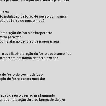
quarto
ado
instalação de forro de gesso com sanca
lação de forro de gesso mauá
instalação de forro de isopor teto
ativo para teto
abc
instalação de forro de isopor mauá
rro pvc liso
instalação de forro pvc branco liso
pvc marrom
instalação de forro pvc abc
ão de forro de pvc modulado
lação de forro de teto modular
alação de piso de madeira laminado
achado
instalação de piso laminado de pvc