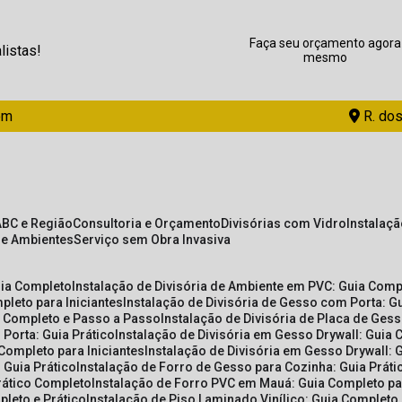
Faça seu orçamento agora
listas!
mesmo
om
R. dos
ABC e Região
Consultoria e Orçamento
Divisórias com Vidro
Instalaç
de Ambientes
Serviço sem Obra Invasiva
uia Completo
Instalação de Divisória de Ambiente em PVC: Guia Com
pleto para Iniciantes
Instalação de Divisória de Gesso com Porta: 
ia Completo e Passo a Passo
Instalação de Divisória de Placa de Ges
 Porta: Guia Prático
Instalação de Divisória em Gesso Drywall: Guia 
 Completo para Iniciantes
Instalação de Divisória em Gesso Drywall: 
 Guia Prático
Instalação de Forro de Gesso para Cozinha: Guia Prát
Prático Completo
Instalação de Forro PVC em Mauá: Guia Completo par
pleto e Prático
Instalação de Piso Laminado Vinílico: Guia Completo 