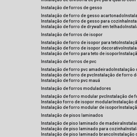
instalação de forros de gesso
instalação de forro de gesso acartonado
insta
instalação de forro de gesso para cozinha
inst
instalação de forro de drywall em telhado
insta
instalação de forros de isopor
instalação de forro de isopor para teto
instalaç
instalação de forro de isopor decorativo
instal
instalação de forro para teto de isopor
instalaç
instalação de forros de pvc
instalação de forro pvc amadeirado
instalação
instalação de forro de pvc
instalação de forro 
instalação de forro pvc mauá
instalação de forros moduladores
instalação de forro modular pvc
instalação de 
instalação forro de isopor modular
instalação 
instalação de forro modular de isopor
instalaç
instalação de pisos laminados
instalação de piso laminado de madeira
instal
instalação de piso laminado para cozinha
inst
instalação de piso laminado branco
instalação