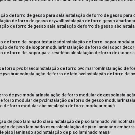
lação de forro de gesso para sala
instalação de forro de gesso para 
alação de forro de gesso drywall
instalação de forro gesso acarton
lação de forro de gesso sala
instalação de forro de gesso abc
insta
ão de forro de isopor texturizado
instalação de forro isopor modular
ação de forro de isopor modular
instalação de forro de isopor decor
ão de forro de isopor para residência
instalação de forro de isopor 
 de forro pvc branco
instalação de forro pvc marrom
instalação de fo
de pvc branco
instalação de forro de teto pvc
instalação de forro de 
forro de pvc modular
instalação de forro modular de gesso
instalaç
de forro modular de pvc
instalação de forro de gesso modular
insta
ão de forro modular abc
instalação de forro modular mauá
ação de piso laminado claro
instalação de piso laminado vinílico
inst
alação de piso laminado escuro
instalação de piso laminado emborr
 de piso laminado abc
instalação de piso laminado mauá