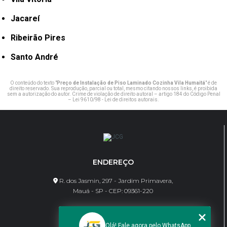
Jacareí
Ribeirão Pires
Santo André
O conteúdo do texto "
Preço de Instalação de Piso Laminado Cozinha Vila Humaitá
" é de
direito reservado. Sua reprodução, parcial ou total, mesmo citando nossos links, é proibida
sem a autorização do autor. Crime de violação de direito autoral – artigo 184 do Código Penal
–
Lei 9610/98 - Lei de direitos autorais
.
ENDEREÇO
R. dos Jasmin, 297 - Jardim Primavera,
Mauá - SP - CEP: 09361-220
CONTATO
Olá! Fale agora pelo WhatsApp