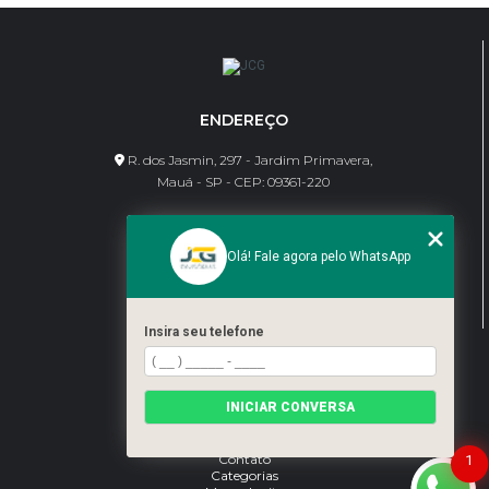
ENDEREÇO
R. dos Jasmin, 297 - Jardim Primavera,
Mauá - SP - CEP: 09361-220
CONTATO
Olá! Fale agora pelo WhatsApp
(11) 95462-8630
bene@jcgdivisorias.com
Insira seu telefone
MENU
Home
INICIAR CONVERSA
Sobre Nós
Serviços
Blog
Contato
1
Categorias