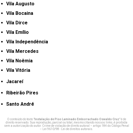
Vila Augusto
Vila Bocaina
Vila Dirce
Vila Emílio
Vila Independência
Vila Mercedes
Vila Noêmia
Vila Vitória
Jacareí
Ribeirão Pires
Santo André
O conteúdo do texto "
Instalação de Piso Laminado Emborrachado Oswaldo Cruz
" é de
direito reservado. Sua reprodução, parcial ou total, mesmo citando nossos links, é proibida
sem a autorização do autor. Crime de violação de direito autoral – artigo 184 do Código Penal
–
Lei 9610/98 - Lei de direitos autorais
.