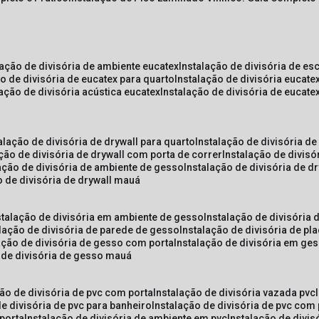
lação de divisória de ambiente eucatex
instalação de divisória de es
ão de divisória de eucatex para quarto
instalação de divisória eucat
lação de divisória acústica eucatex
instalação de divisória de eucat
talação de divisória de drywall para quarto
instalação de divisória d
ação de divisória de drywall com porta de correr
instalação de divis
lação de divisória de ambiente de gesso
instalação de divisória de d
o de divisória de drywall mauá
nstalação de divisória em ambiente de gesso
instalação de divisória
alação de divisória de parede de gesso
instalação de divisória de p
lação de divisória de gesso com porta
instalação de divisória em ge
o de divisória de gesso mauá
ção de divisória de pvc com porta
instalação de divisória vazada pvc
de divisória de pvc para banheiro
instalação de divisória de pvc com
 porta
instalação de divisória de ambiente em pvc
instalação de divis