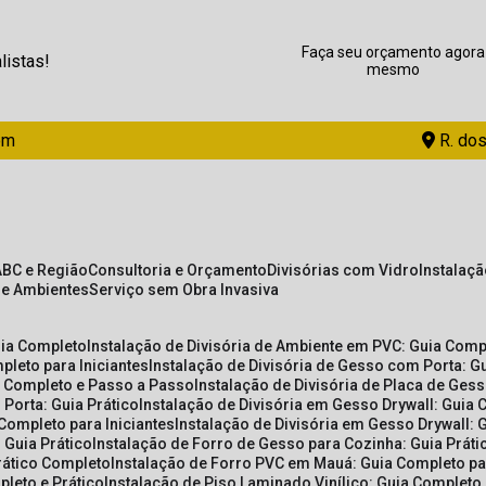
Faça seu orçamento agora
listas!
mesmo
om
R. dos
ABC e Região
Consultoria e Orçamento
Divisórias com Vidro
Instalaç
de Ambientes
Serviço sem Obra Invasiva
uia Completo
Instalação de Divisória de Ambiente em PVC: Guia Com
pleto para Iniciantes
Instalação de Divisória de Gesso com Porta: 
ia Completo e Passo a Passo
Instalação de Divisória de Placa de Ges
 Porta: Guia Prático
Instalação de Divisória em Gesso Drywall: Guia 
 Completo para Iniciantes
Instalação de Divisória em Gesso Drywall: 
 Guia Prático
Instalação de Forro de Gesso para Cozinha: Guia Prát
Prático Completo
Instalação de Forro PVC em Mauá: Guia Completo par
pleto e Prático
Instalação de Piso Laminado Vinílico: Guia Completo 