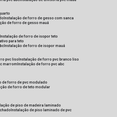
quarto
ado
instalação de forro de gesso com sanca
lação de forro de gesso mauá
instalação de forro de isopor teto
ativo para teto
abc
instalação de forro de isopor mauá
rro pvc liso
instalação de forro pvc branco liso
pvc marrom
instalação de forro pvc abc
ão de forro de pvc modulado
lação de forro de teto modular
alação de piso de madeira laminado
achado
instalação de piso laminado de pvc