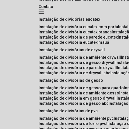
Contato
instalação de dividórias eucatex
instalação de divisória eucatex com porta
insta
instalação de divisória eucatex branca
instalaç
instalação de divisória de parede eucatex
insta
instalação de divisória eucatex mauá
instalação de divisórias de drywall
instalação de divisória de ambiente drywall
ins
instalação de divisória de gesso drywall
instal
instalação de divisória de parede drywall
insta
instalação de divisória de drywall abc
instalaçã
instalação de divisórias de gesso
instalação de divisória de gesso para quarto
i
instalação de divisória de ambiente gesso
inst
instalação de divisória em gesso drywall
insta
instalação de divisória de gesso abc
instalaçã
instalação de divisórias de pvc
instalação de divisória de ambiente pvc
instala
instalação de divisória de forro pvc
instalação 
instalação de divisória de pvc para quarto com