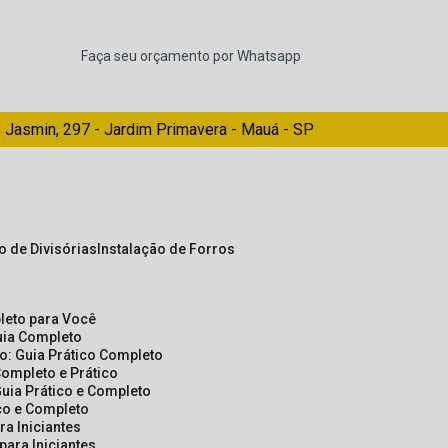
Faça seu orçamento por Whatsapp
 Jasmin, 297 - Jardim Primavera - Mauá - SP
ão de Divisórias
Instalação de Forros
pleto para Você
Guia Completo
so: Guia Prático Completo
Completo e Prático
Guia Prático e Completo
ico e Completo
a Iniciantes
para Iniciantes