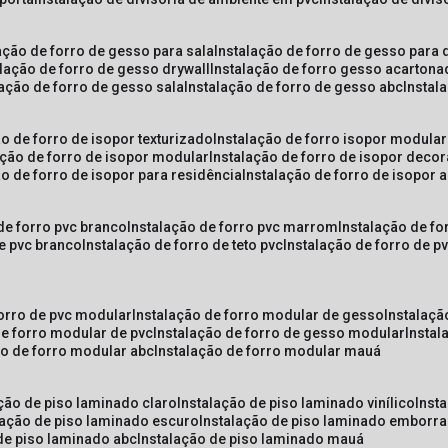
lação de forro de gesso para sala
instalação de forro de gesso para 
alação de forro de gesso drywall
instalação de forro gesso acarton
lação de forro de gesso sala
instalação de forro de gesso abc
insta
ão de forro de isopor texturizado
instalação de forro isopor modular
ação de forro de isopor modular
instalação de forro de isopor decor
ão de forro de isopor para residência
instalação de forro de isopor 
 de forro pvc branco
instalação de forro pvc marrom
instalação de fo
de pvc branco
instalação de forro de teto pvc
instalação de forro de 
forro de pvc modular
instalação de forro modular de gesso
instalaç
de forro modular de pvc
instalação de forro de gesso modular
insta
ão de forro modular abc
instalação de forro modular mauá
ação de piso laminado claro
instalação de piso laminado vinílico
inst
alação de piso laminado escuro
instalação de piso laminado emborr
 de piso laminado abc
instalação de piso laminado mauá