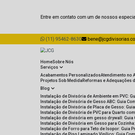
Entre em contato com um de nossos especia
(11) 95462-8630
bene@jcgdivisorias.c
Home
Sobre Nós
Serviços
Acabamentos Personalizados
Atendimento no 
Projetos Sob Medida
Reformas e Adequações 
Blog
Instalação de Divisória de Ambiente em PVC: G
Instalação de Divisória de Gesso ABC: Guia Com
Instalação de Divisória de Placa de Gesso: Gu
Instalação de Divisória de PVC para Quarto com
Instalação de divisória em gesso drywall: Guia
Instalação de Divisória em Gesso para Cozinha:
Instalação de Forro para Teto de Isopor: Guia 
Instalação de Piso Laminado Vinílico: Guia Com