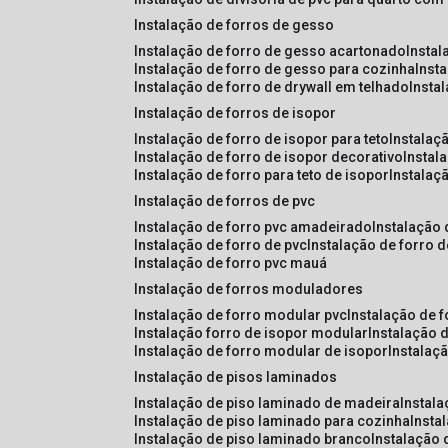
instalação de forros de gesso
instalação de forro de gesso acartonado
insta
instalação de forro de gesso para cozinha
inst
instalação de forro de drywall em telhado
insta
instalação de forros de isopor
instalação de forro de isopor para teto
instalaç
instalação de forro de isopor decorativo
instal
instalação de forro para teto de isopor
instalaç
instalação de forros de pvc
instalação de forro pvc amadeirado
instalação
instalação de forro de pvc
instalação de forro 
instalação de forro pvc mauá
instalação de forros moduladores
instalação de forro modular pvc
instalação de 
instalação forro de isopor modular
instalação 
instalação de forro modular de isopor
instalaç
instalação de pisos laminados
instalação de piso laminado de madeira
instal
instalação de piso laminado para cozinha
inst
instalação de piso laminado branco
instalação