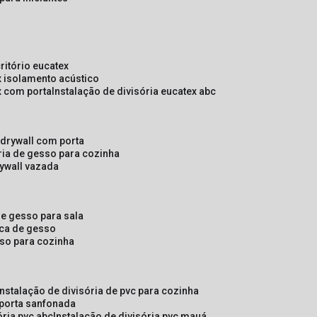
critório eucatex
ex isolamento acústico
ex com porta
instalação de divisória eucatex abc
e drywall com porta
ória de gesso para cozinha
rywall vazada
 de gesso para sala
laca de gesso
sso para cozinha
instalação de divisória de pvc para cozinha
 porta sanfonada
ória pvc abc
instalação de divisória pvc mauá