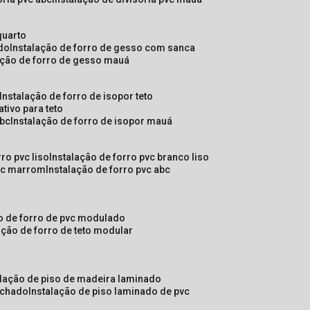
quarto
ado
instalação de forro de gesso com sanca
lação de forro de gesso mauá
instalação de forro de isopor teto
ativo para teto
abc
instalação de forro de isopor mauá
rro pvc liso
instalação de forro pvc branco liso
pvc marrom
instalação de forro pvc abc
ão de forro de pvc modulado
lação de forro de teto modular
alação de piso de madeira laminado
achado
instalação de piso laminado de pvc