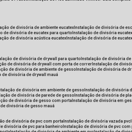
lação de divisória de ambiente eucatex
instalação de divisória de es
ão de divisória de eucatex para quarto
instalação de divisória eucat
lação de divisória acústica eucatex
instalação de divisória de eucat
talação de divisória de drywall para quarto
instalação de divisória d
ação de divisória de drywall com porta de correr
instalação de divis
lação de divisória de ambiente de gesso
instalação de divisória de d
o de divisória de drywall mauá
nstalação de divisória em ambiente de gesso
instalação de divisória
alação de divisória de parede de gesso
instalação de divisória de p
lação de divisória de gesso com porta
instalação de divisória em ge
o de divisória de gesso mauá
ção de divisória de pvc com porta
instalação de divisória vazada pvc
de divisória de pvc para banheiro
instalação de divisória de pvc com
 porta
instalação de divisória de ambiente em pvc
instalação de divis