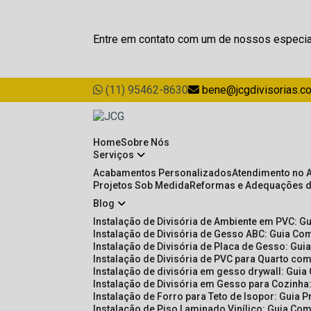
Entre em contato com um de nossos especia
(11) 95462-8630
bene@jcgdivisorias.c
Home
Sobre Nós
Serviços
Acabamentos Personalizados
Atendimento no 
Projetos Sob Medida
Reformas e Adequações 
Blog
Instalação de Divisória de Ambiente em PVC: G
Instalação de Divisória de Gesso ABC: Guia Com
Instalação de Divisória de Placa de Gesso: Gu
Instalação de Divisória de PVC para Quarto com
Instalação de divisória em gesso drywall: Guia
Instalação de Divisória em Gesso para Cozinha:
Instalação de Forro para Teto de Isopor: Guia 
Instalação de Piso Laminado Vinílico: Guia Com