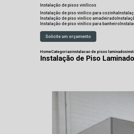
instalação de pisos vinílicos
instalação de piso vinílico para cozinha
instala
instalação de piso vinílico amadeirado
instalaç
instalação de piso vinílico para banheiro
instal
Solicite um orçamento
Home
Categorias
instalacao de pisos laminados
ins
Instalação de Piso Laminad