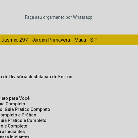
Faça seu orçamento por Whatsapp
 Jasmin, 297 - Jardim Primavera - Mauá - SP
ão de Divisórias
Instalação de Forros
pleto para Você
Guia Completo
so: Guia Prático Completo
Completo e Prático
Guia Prático e Completo
ico e Completo
a Iniciantes
para Iniciantes