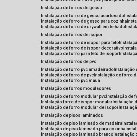
instalação de forros de gesso
instalação de forro de gesso acartonado
insta
instalação de forro de gesso para cozinha
inst
instalação de forro de drywall em telhado
insta
instalação de forros de isopor
instalação de forro de isopor para teto
instalaç
instalação de forro de isopor decorativo
instal
instalação de forro para teto de isopor
instalaç
instalação de forros de pvc
instalação de forro pvc amadeirado
instalação
instalação de forro de pvc
instalação de forro 
instalação de forro pvc mauá
instalação de forros moduladores
instalação de forro modular pvc
instalação de 
instalação forro de isopor modular
instalação 
instalação de forro modular de isopor
instalaç
instalação de pisos laminados
instalação de piso laminado de madeira
instal
instalação de piso laminado para cozinha
inst
instalação de piso laminado branco
instalação