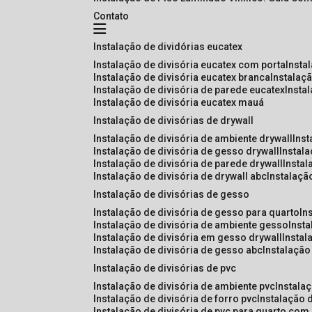
Contato
instalação de dividórias eucatex
instalação de divisória eucatex com porta
insta
instalação de divisória eucatex branca
instalaç
instalação de divisória de parede eucatex
insta
instalação de divisória eucatex mauá
instalação de divisórias de drywall
instalação de divisória de ambiente drywall
ins
instalação de divisória de gesso drywall
instal
instalação de divisória de parede drywall
insta
instalação de divisória de drywall abc
instalaçã
instalação de divisórias de gesso
instalação de divisória de gesso para quarto
i
instalação de divisória de ambiente gesso
inst
instalação de divisória em gesso drywall
insta
instalação de divisória de gesso abc
instalaçã
instalação de divisórias de pvc
instalação de divisória de ambiente pvc
instala
instalação de divisória de forro pvc
instalação 
instalação de divisória de pvc para quarto com