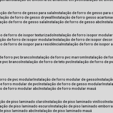
lação de forro de gesso para sala
instalação de forro de gesso para 
alação de forro de gesso drywall
instalação de forro gesso acarton
lação de forro de gesso sala
instalação de forro de gesso abc
insta
ão de forro de isopor texturizado
instalação de forro isopor modular
ação de forro de isopor modular
instalação de forro de isopor decor
ão de forro de isopor para residência
instalação de forro de isopor 
 de forro pvc branco
instalação de forro pvc marrom
instalação de fo
de pvc branco
instalação de forro de teto pvc
instalação de forro de 
forro de pvc modular
instalação de forro modular de gesso
instalaç
de forro modular de pvc
instalação de forro de gesso modular
insta
ão de forro modular abc
instalação de forro modular mauá
ação de piso laminado claro
instalação de piso laminado vinílico
inst
alação de piso laminado escuro
instalação de piso laminado emborr
 de piso laminado abc
instalação de piso laminado mauá