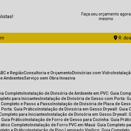
Faça seu orçamento agora
listas!
mesmo
om
R. dos
ABC e Região
Consultoria e Orçamento
Divisórias com Vidro
Instalaç
de Ambientes
Serviço sem Obra Invasiva
uia Completo
Instalação de Divisória de Ambiente em PVC: Guia Com
pleto para Iniciantes
Instalação de Divisória de Gesso com Porta: 
ia Completo e Passo a Passo
Instalação de Divisória de Placa de Ges
 Porta: Guia Prático
Instalação de Divisória em Gesso Drywall: Guia 
 Completo para Iniciantes
Instalação de Divisória em Gesso Drywall: 
 Guia Prático
Instalação de Forro de Gesso para Cozinha: Guia Prát
Prático Completo
Instalação de Forro PVC em Mauá: Guia Completo par
pleto e Prático
Instalação de Piso Laminado Vinílico: Guia Completo 