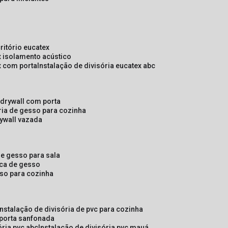
critório eucatex
ex isolamento acústico
ex com porta
instalação de divisória eucatex abc
e drywall com porta
ória de gesso para cozinha
rywall vazada
 de gesso para sala
laca de gesso
sso para cozinha
instalação de divisória de pvc para cozinha
 porta sanfonada
ória pvc abc
instalação de divisória pvc mauá