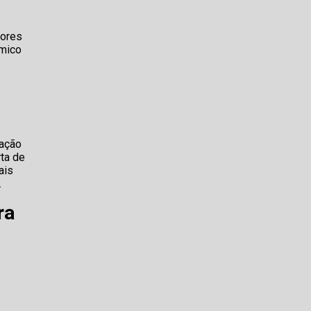
dores
ômico
lação
rta de
ais
.
ra