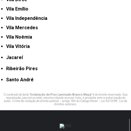
Vila Emílio
Vila Independência
Vila Mercedes
Vila Noêmia
Vila Vitória
Jacareí
Ribeirão Pires
Santo André
O conteúdo do texto "
Instalação de Piso Laminado Branco Mauá
" é de direito reservado. Sua
reprodução, parcial ou total, mesmo citando nossos links, é proibida sem a autorização do
autor. Crime de violação de direito autoral – artigo 184 do Código Penal –
Lei 9610/98 - Lei de
direitos autorais
.