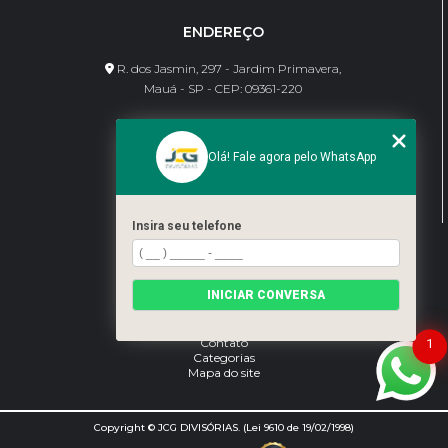
ENDEREÇO
R. dos Jasmin, 297 - Jardim Primavera,
Mauá - SP - CEP: 09361-220
CONTATO
Olá! Fale agora pelo WhatsApp
(11) 95462-8630
bene@jcgdivisorias.com
Insira seu telefone
MENU
Home
INICIAR CONVERSA
Sobre Nós
Serviços
Blog
Contato
1
Categorias
Mapa do site
Copyright © JCG DIVISÓRIAS. (Lei 9610 de 19/02/1998)