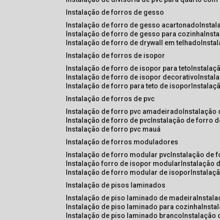
instalação de forros de gesso
instalação de forro de gesso acartonado
insta
instalação de forro de gesso para cozinha
inst
instalação de forro de drywall em telhado
insta
instalação de forros de isopor
instalação de forro de isopor para teto
instalaç
instalação de forro de isopor decorativo
instal
instalação de forro para teto de isopor
instalaç
instalação de forros de pvc
instalação de forro pvc amadeirado
instalação
instalação de forro de pvc
instalação de forro 
instalação de forro pvc mauá
instalação de forros moduladores
instalação de forro modular pvc
instalação de 
instalação forro de isopor modular
instalação 
instalação de forro modular de isopor
instalaç
instalação de pisos laminados
instalação de piso laminado de madeira
instal
instalação de piso laminado para cozinha
inst
instalação de piso laminado branco
instalação