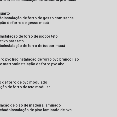
quarto
ado
instalação de forro de gesso com sanca
lação de forro de gesso mauá
instalação de forro de isopor teto
ativo para teto
abc
instalação de forro de isopor mauá
rro pvc liso
instalação de forro pvc branco liso
pvc marrom
instalação de forro pvc abc
ão de forro de pvc modulado
lação de forro de teto modular
alação de piso de madeira laminado
achado
instalação de piso laminado de pvc