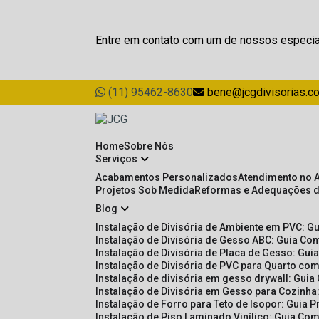
Entre em contato com um de nossos especia
(11) 95462-8630
bene@jcgdivisorias.c
Home
Sobre Nós
Serviços
Acabamentos Personalizados
Atendimento no 
Projetos Sob Medida
Reformas e Adequações 
Blog
Instalação de Divisória de Ambiente em PVC: G
Instalação de Divisória de Gesso ABC: Guia Com
Instalação de Divisória de Placa de Gesso: Gu
Instalação de Divisória de PVC para Quarto com
Instalação de divisória em gesso drywall: Guia
Instalação de Divisória em Gesso para Cozinha:
Instalação de Forro para Teto de Isopor: Guia 
Instalação de Piso Laminado Vinílico: Guia Com