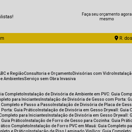
Faça seu orçamento agora
listas!
mesmo
om
R. dos
ABC e Região
Consultoria e Orçamento
Divisórias com Vidro
Instalaç
de Ambientes
Serviço sem Obra Invasiva
uia Completo
Instalação de Divisória de Ambiente em PVC: Guia Com
pleto para Iniciantes
Instalação de Divisória de Gesso com Porta: 
ia Completo e Passo a Passo
Instalação de Divisória de Placa de Ges
 Porta: Guia Prático
Instalação de Divisória em Gesso Drywall: Guia 
 Completo para Iniciantes
Instalação de Divisória em Gesso Drywall: 
 Guia Prático
Instalação de Forro de Gesso para Cozinha: Guia Prát
Prático Completo
Instalação de Forro PVC em Mauá: Guia Completo par
pleto e Prático
Instalação de Piso Laminado Vinílico: Guia Completo 