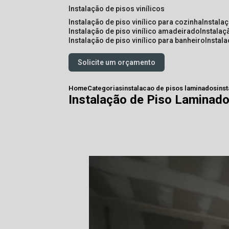
instalação de pisos vinílicos
instalação de piso vinílico para cozinha
instala
instalação de piso vinílico amadeirado
instalaç
instalação de piso vinílico para banheiro
instal
Solicite um orçamento
Home
Categorias
instalacao de pisos laminados
ins
Instalação de Piso Laminad