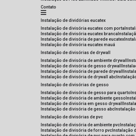
Contato
instalação de dividórias eucatex
instalação de divisória eucatex com porta
insta
instalação de divisória eucatex branca
instalaç
instalação de divisória de parede eucatex
insta
instalação de divisória eucatex mauá
instalação de divisórias de drywall
instalação de divisória de ambiente drywall
ins
instalação de divisória de gesso drywall
instal
instalação de divisória de parede drywall
insta
instalação de divisória de drywall abc
instalaçã
instalação de divisórias de gesso
instalação de divisória de gesso para quarto
i
instalação de divisória de ambiente gesso
inst
instalação de divisória em gesso drywall
insta
instalação de divisória de gesso abc
instalaçã
instalação de divisórias de pvc
instalação de divisória de ambiente pvc
instala
instalação de divisória de forro pvc
instalação 
instalação de divisória de pvc para quarto com