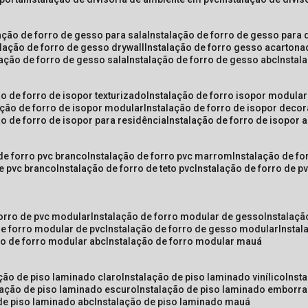
lação de forro de gesso para sala
instalação de forro de gesso para 
alação de forro de gesso drywall
instalação de forro gesso acarton
lação de forro de gesso sala
instalação de forro de gesso abc
insta
ão de forro de isopor texturizado
instalação de forro isopor modular
ação de forro de isopor modular
instalação de forro de isopor decor
ão de forro de isopor para residência
instalação de forro de isopor 
 de forro pvc branco
instalação de forro pvc marrom
instalação de fo
de pvc branco
instalação de forro de teto pvc
instalação de forro de 
forro de pvc modular
instalação de forro modular de gesso
instalaç
de forro modular de pvc
instalação de forro de gesso modular
insta
ão de forro modular abc
instalação de forro modular mauá
ação de piso laminado claro
instalação de piso laminado vinílico
inst
alação de piso laminado escuro
instalação de piso laminado emborr
 de piso laminado abc
instalação de piso laminado mauá