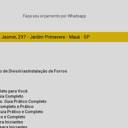
Faça seu orçamento por Whatsapp
 Jasmin, 297 - Jardim Primavera - Mauá - SP
ão de Divisórias
Instalação de Forros
pleto para Você
Guia Completo
so: Guia Prático Completo
Completo e Prático
Guia Prático e Completo
ico e Completo
a Iniciantes
para Iniciantes