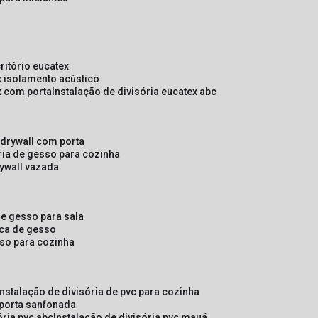
critório eucatex
ex isolamento acústico
ex com porta
instalação de divisória eucatex abc
e drywall com porta
ória de gesso para cozinha
rywall vazada
 de gesso para sala
laca de gesso
sso para cozinha
instalação de divisória de pvc para cozinha
 porta sanfonada
ória pvc abc
instalação de divisória pvc mauá