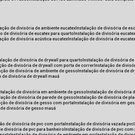
lação de divisória de ambiente eucatex
instalação de divisória de es
ão de divisória de eucatex para quarto
instalação de divisória eucat
lação de divisória acústica eucatex
instalação de divisória de eucat
talação de divisória de drywall para quarto
instalação de divisória d
ação de divisória de drywall com porta de correr
instalação de divis
lação de divisória de ambiente de gesso
instalação de divisória de d
o de divisória de drywall mauá
nstalação de divisória em ambiente de gesso
instalação de divisória
alação de divisória de parede de gesso
instalação de divisória de p
lação de divisória de gesso com porta
instalação de divisória em ge
o de divisória de gesso mauá
ção de divisória de pvc com porta
instalação de divisória vazada pvc
de divisória de pvc para banheiro
instalação de divisória de pvc com
 porta
instalação de divisória de ambiente em pvc
instalação de divis