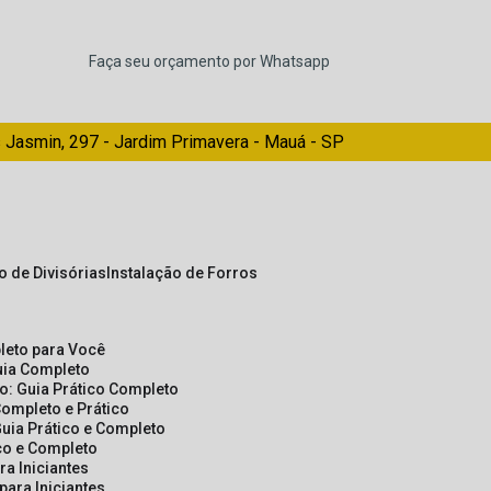
Faça seu orçamento por Whatsapp
 Jasmin, 297 - Jardim Primavera - Mauá - SP
ão de Divisórias
Instalação de Forros
pleto para Você
Guia Completo
so: Guia Prático Completo
Completo e Prático
Guia Prático e Completo
ico e Completo
a Iniciantes
para Iniciantes