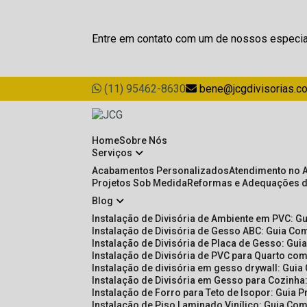
Entre em contato com um de nossos especia
(11) 95462-8630
bene@jcgdivisorias.c
Home
Sobre Nós
Serviços
Acabamentos Personalizados
Atendimento no 
Projetos Sob Medida
Reformas e Adequações 
Blog
Instalação de Divisória de Ambiente em PVC: G
Instalação de Divisória de Gesso ABC: Guia Com
Instalação de Divisória de Placa de Gesso: Gu
Instalação de Divisória de PVC para Quarto com
Instalação de divisória em gesso drywall: Guia
Instalação de Divisória em Gesso para Cozinha:
Instalação de Forro para Teto de Isopor: Guia 
Instalação de Piso Laminado Vinílico: Guia Com