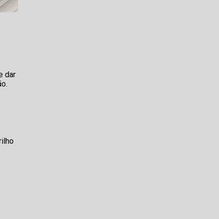
e dar
ão.
ilho