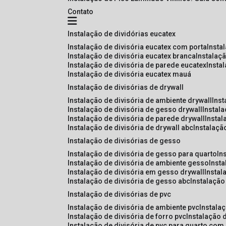
Contato
instalação de dividórias eucatex
instalação de divisória eucatex com porta
insta
instalação de divisória eucatex branca
instalaç
instalação de divisória de parede eucatex
insta
instalação de divisória eucatex mauá
instalação de divisórias de drywall
instalação de divisória de ambiente drywall
ins
instalação de divisória de gesso drywall
instal
instalação de divisória de parede drywall
insta
instalação de divisória de drywall abc
instalaçã
instalação de divisórias de gesso
instalação de divisória de gesso para quarto
i
instalação de divisória de ambiente gesso
inst
instalação de divisória em gesso drywall
insta
instalação de divisória de gesso abc
instalaçã
instalação de divisórias de pvc
instalação de divisória de ambiente pvc
instala
instalação de divisória de forro pvc
instalação 
instalação de divisória de pvc para quarto com