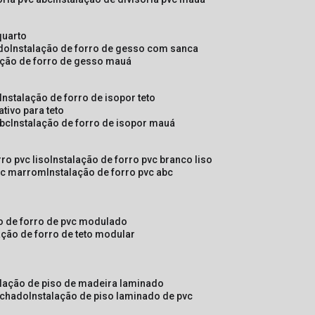
quarto
ado
instalação de forro de gesso com sanca
lação de forro de gesso mauá
instalação de forro de isopor teto
ativo para teto
abc
instalação de forro de isopor mauá
rro pvc liso
instalação de forro pvc branco liso
pvc marrom
instalação de forro pvc abc
ão de forro de pvc modulado
lação de forro de teto modular
alação de piso de madeira laminado
achado
instalação de piso laminado de pvc