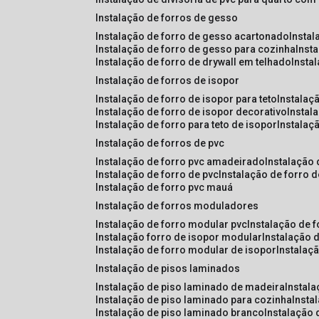
instalação de forros de gesso
instalação de forro de gesso acartonado
insta
instalação de forro de gesso para cozinha
inst
instalação de forro de drywall em telhado
insta
instalação de forros de isopor
instalação de forro de isopor para teto
instalaç
instalação de forro de isopor decorativo
instal
instalação de forro para teto de isopor
instalaç
instalação de forros de pvc
instalação de forro pvc amadeirado
instalação
instalação de forro de pvc
instalação de forro 
instalação de forro pvc mauá
instalação de forros moduladores
instalação de forro modular pvc
instalação de 
instalação forro de isopor modular
instalação 
instalação de forro modular de isopor
instalaç
instalação de pisos laminados
instalação de piso laminado de madeira
instal
instalação de piso laminado para cozinha
inst
instalação de piso laminado branco
instalação