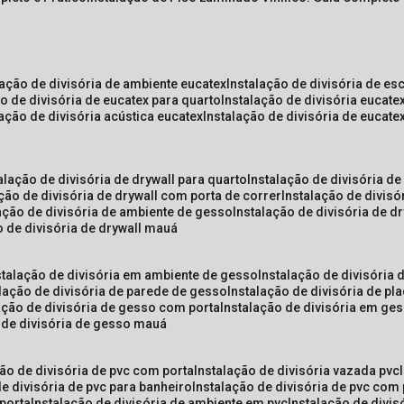
lação de divisória de ambiente eucatex
instalação de divisória de es
ão de divisória de eucatex para quarto
instalação de divisória eucat
lação de divisória acústica eucatex
instalação de divisória de eucat
talação de divisória de drywall para quarto
instalação de divisória d
ação de divisória de drywall com porta de correr
instalação de divis
lação de divisória de ambiente de gesso
instalação de divisória de d
o de divisória de drywall mauá
nstalação de divisória em ambiente de gesso
instalação de divisória
alação de divisória de parede de gesso
instalação de divisória de p
lação de divisória de gesso com porta
instalação de divisória em ge
o de divisória de gesso mauá
ção de divisória de pvc com porta
instalação de divisória vazada pvc
de divisória de pvc para banheiro
instalação de divisória de pvc com
 porta
instalação de divisória de ambiente em pvc
instalação de divis