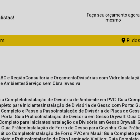
Faça seu orçamento agora
listas!
mesmo
om
R. dos
ABC e Região
Consultoria e Orçamento
Divisórias com Vidro
Instalaç
de Ambientes
Serviço sem Obra Invasiva
uia Completo
Instalação de Divisória de Ambiente em PVC: Guia Com
pleto para Iniciantes
Instalação de Divisória de Gesso com Porta: 
ia Completo e Passo a Passo
Instalação de Divisória de Placa de Ges
 Porta: Guia Prático
Instalação de Divisória em Gesso Drywall: Guia 
 Completo para Iniciantes
Instalação de Divisória em Gesso Drywall: 
 Guia Prático
Instalação de Forro de Gesso para Cozinha: Guia Prát
Prático Completo
Instalação de Forro PVC em Mauá: Guia Completo par
pleto e Prático
Instalação de Piso Laminado Vinílico: Guia Completo 