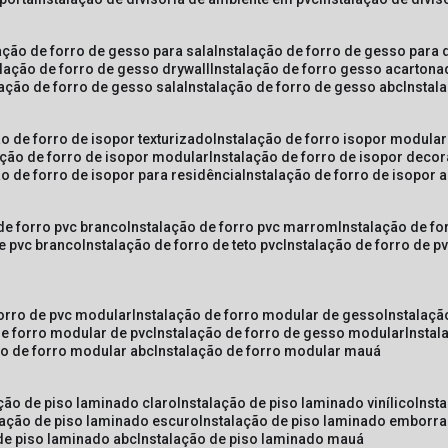
lação de forro de gesso para sala
instalação de forro de gesso para 
alação de forro de gesso drywall
instalação de forro gesso acarton
lação de forro de gesso sala
instalação de forro de gesso abc
insta
ão de forro de isopor texturizado
instalação de forro isopor modular
ação de forro de isopor modular
instalação de forro de isopor decor
ão de forro de isopor para residência
instalação de forro de isopor 
 de forro pvc branco
instalação de forro pvc marrom
instalação de fo
de pvc branco
instalação de forro de teto pvc
instalação de forro de 
forro de pvc modular
instalação de forro modular de gesso
instalaç
de forro modular de pvc
instalação de forro de gesso modular
insta
ão de forro modular abc
instalação de forro modular mauá
ação de piso laminado claro
instalação de piso laminado vinílico
inst
alação de piso laminado escuro
instalação de piso laminado emborr
 de piso laminado abc
instalação de piso laminado mauá