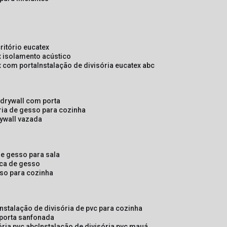
critório eucatex
ex isolamento acústico
ex com porta
instalação de divisória eucatex abc
e drywall com porta
ória de gesso para cozinha
rywall vazada
 de gesso para sala
laca de gesso
sso para cozinha
instalação de divisória de pvc para cozinha
 porta sanfonada
ória pvc abc
instalação de divisória pvc mauá