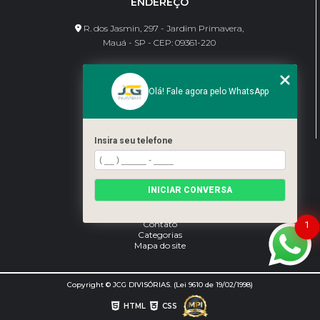
ENDEREÇO
R. dos Jasmin, 297 - Jardim Primavera,
Mauá - SP - CEP: 09361-220
CONTATO
Olá! Fale agora pelo WhatsApp
(11) 95462-8630
bene@jcgdivisorias.com
Insira seu telefone
MENU
Home
INICIAR CONVERSA
Sobre Nós
Serviços
Blog
Contato
1
Categorias
Mapa do site
Copyright © JCG DIVISÓRIAS. (Lei 9610 de 19/02/1998)
HTML
CSS