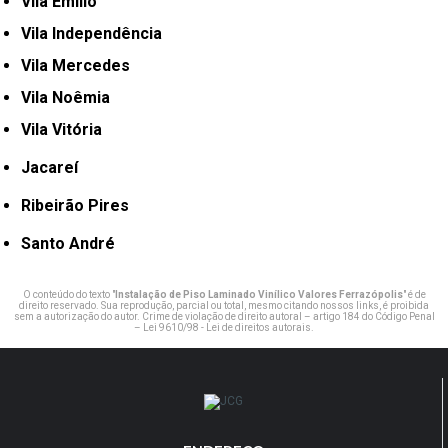
Vila Emílio
Vila Independência
Vila Mercedes
Vila Noêmia
Vila Vitória
Jacareí
Ribeirão Pires
Santo André
O conteúdo do texto "
Instalação de Piso Laminado Vinílico Valores Ferrazópolis
" é de
direito reservado. Sua reprodução, parcial ou total, mesmo citando nossos links, é proibida
sem a autorização do autor. Crime de violação de direito autoral – artigo 184 do Código Penal
–
Lei 9610/98 - Lei de direitos autorais
.