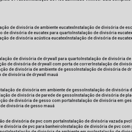
lação de divisória de ambiente eucatex
instalação de divisória de es
ão de divisória de eucatex para quarto
instalação de divisória eucat
lação de divisória acústica eucatex
instalação de divisória de eucat
talação de divisória de drywall para quarto
instalação de divisória d
ação de divisória de drywall com porta de correr
instalação de divis
lação de divisória de ambiente de gesso
instalação de divisória de d
o de divisória de drywall mauá
nstalação de divisória em ambiente de gesso
instalação de divisória
alação de divisória de parede de gesso
instalação de divisória de p
lação de divisória de gesso com porta
instalação de divisória em ge
o de divisória de gesso mauá
ção de divisória de pvc com porta
instalação de divisória vazada pvc
de divisória de pvc para banheiro
instalação de divisória de pvc com
 porta
instalação de divisória de ambiente em pvc
instalação de divis