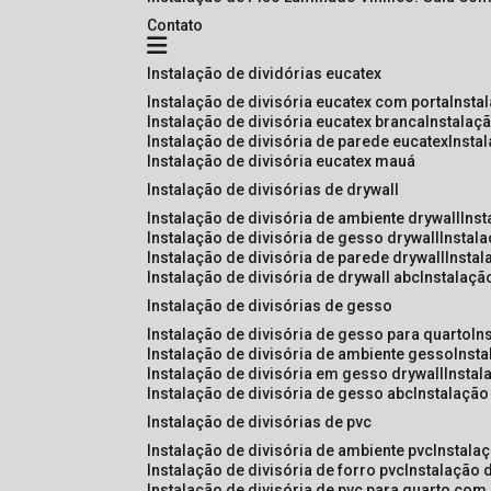
Contato
instalação de dividórias eucatex
instalação de divisória eucatex com porta
insta
instalação de divisória eucatex branca
instalaç
instalação de divisória de parede eucatex
insta
instalação de divisória eucatex mauá
instalação de divisórias de drywall
instalação de divisória de ambiente drywall
ins
instalação de divisória de gesso drywall
instal
instalação de divisória de parede drywall
insta
instalação de divisória de drywall abc
instalaçã
instalação de divisórias de gesso
instalação de divisória de gesso para quarto
i
instalação de divisória de ambiente gesso
inst
instalação de divisória em gesso drywall
insta
instalação de divisória de gesso abc
instalaçã
instalação de divisórias de pvc
instalação de divisória de ambiente pvc
instala
instalação de divisória de forro pvc
instalação 
instalação de divisória de pvc para quarto com