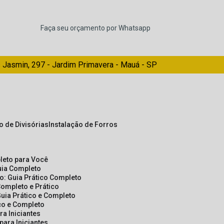
Faça seu orçamento por Whatsapp
 Jasmin, 297 - Jardim Primavera - Mauá - SP
ão de Divisórias
Instalação de Forros
pleto para Você
Guia Completo
so: Guia Prático Completo
Completo e Prático
Guia Prático e Completo
ico e Completo
a Iniciantes
para Iniciantes