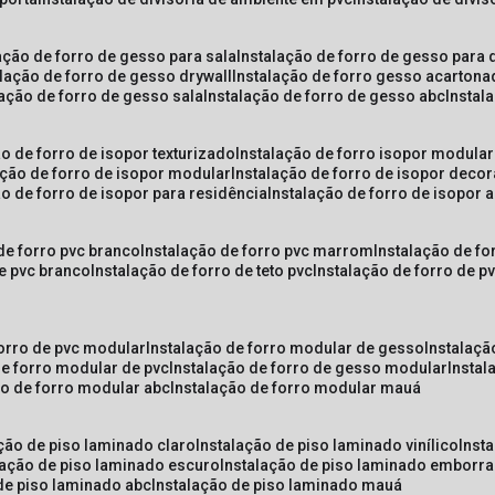
lação de forro de gesso para sala
instalação de forro de gesso para 
alação de forro de gesso drywall
instalação de forro gesso acarton
lação de forro de gesso sala
instalação de forro de gesso abc
insta
ão de forro de isopor texturizado
instalação de forro isopor modular
ação de forro de isopor modular
instalação de forro de isopor decor
ão de forro de isopor para residência
instalação de forro de isopor 
 de forro pvc branco
instalação de forro pvc marrom
instalação de fo
de pvc branco
instalação de forro de teto pvc
instalação de forro de 
forro de pvc modular
instalação de forro modular de gesso
instalaç
de forro modular de pvc
instalação de forro de gesso modular
insta
ão de forro modular abc
instalação de forro modular mauá
ação de piso laminado claro
instalação de piso laminado vinílico
inst
alação de piso laminado escuro
instalação de piso laminado emborr
 de piso laminado abc
instalação de piso laminado mauá