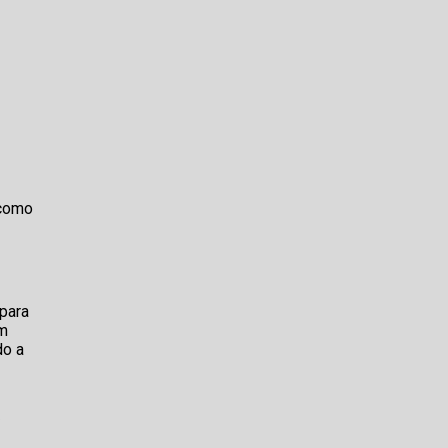
 como
para
om
do a
a