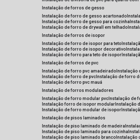
instalação de forros de gesso
instalação de forro de gesso acartonado
insta
instalação de forro de gesso para cozinha
inst
instalação de forro de drywall em telhado
insta
instalação de forros de isopor
instalação de forro de isopor para teto
instalaç
instalação de forro de isopor decorativo
instal
instalação de forro para teto de isopor
instalaç
instalação de forros de pvc
instalação de forro pvc amadeirado
instalação
instalação de forro de pvc
instalação de forro 
instalação de forro pvc mauá
instalação de forros moduladores
instalação de forro modular pvc
instalação de 
instalação forro de isopor modular
instalação 
instalação de forro modular de isopor
instalaç
instalação de pisos laminados
instalação de piso laminado de madeira
instal
instalação de piso laminado para cozinha
inst
instalação de piso laminado branco
instalação