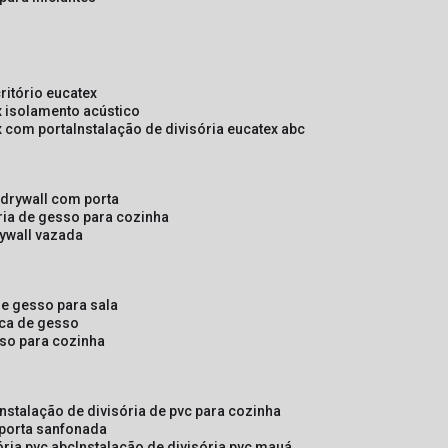
critório eucatex
ex isolamento acústico
ex com porta
instalação de divisória eucatex abc
e drywall com porta
ória de gesso para cozinha
rywall vazada
 de gesso para sala
laca de gesso
sso para cozinha
instalação de divisória de pvc para cozinha
 porta sanfonada
ória pvc abc
instalação de divisória pvc mauá