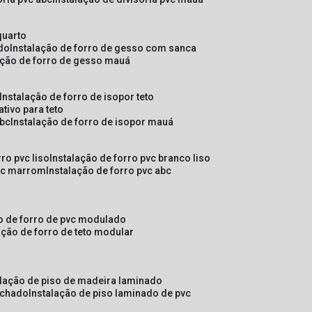
quarto
ado
instalação de forro de gesso com sanca
lação de forro de gesso mauá
instalação de forro de isopor teto
ativo para teto
abc
instalação de forro de isopor mauá
rro pvc liso
instalação de forro pvc branco liso
pvc marrom
instalação de forro pvc abc
ão de forro de pvc modulado
lação de forro de teto modular
alação de piso de madeira laminado
achado
instalação de piso laminado de pvc