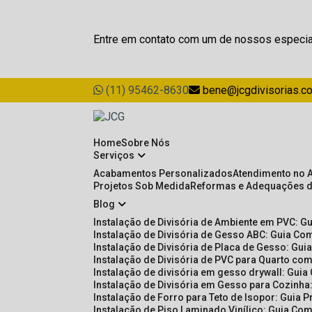
Entre em contato com um de nossos especia
(11) 95462-8630
bene@jcgdivisorias.c
Home
Sobre Nós
Serviços
Acabamentos Personalizados
Atendimento no 
Projetos Sob Medida
Reformas e Adequações 
Blog
Instalação de Divisória de Ambiente em PVC: G
Instalação de Divisória de Gesso ABC: Guia Com
Instalação de Divisória de Placa de Gesso: Gu
Instalação de Divisória de PVC para Quarto com
Instalação de divisória em gesso drywall: Guia
Instalação de Divisória em Gesso para Cozinha:
Instalação de Forro para Teto de Isopor: Guia 
Instalação de Piso Laminado Vinílico: Guia Com