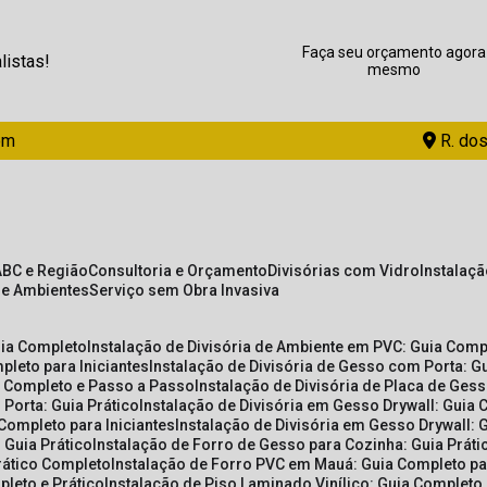
Faça seu orçamento agora
listas!
mesmo
om
R. dos
ABC e Região
Consultoria e Orçamento
Divisórias com Vidro
Instalaç
de Ambientes
Serviço sem Obra Invasiva
uia Completo
Instalação de Divisória de Ambiente em PVC: Guia Com
pleto para Iniciantes
Instalação de Divisória de Gesso com Porta: 
ia Completo e Passo a Passo
Instalação de Divisória de Placa de Ges
 Porta: Guia Prático
Instalação de Divisória em Gesso Drywall: Guia 
 Completo para Iniciantes
Instalação de Divisória em Gesso Drywall: 
 Guia Prático
Instalação de Forro de Gesso para Cozinha: Guia Prát
Prático Completo
Instalação de Forro PVC em Mauá: Guia Completo par
pleto e Prático
Instalação de Piso Laminado Vinílico: Guia Completo 