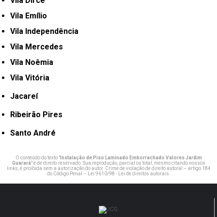
Vila Dirce
Vila Emílio
Vila Independência
Vila Mercedes
Vila Noêmia
Vila Vitória
Jacareí
Ribeirão Pires
Santo André
O conteúdo do texto "
Instalação de Piso Laminado Emborrachado Valores Jardim
Guarará
" é de direito reservado. Sua reprodução, parcial ou total, mesmo citando nossos
links, é proibida sem a autorização do autor. Crime de violação de direito autoral – artigo 184
do Código Penal –
Lei 9610/98 - Lei de direitos autorais
.