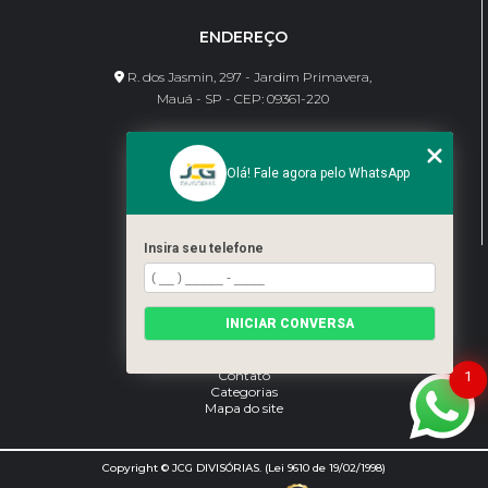
ENDEREÇO
R. dos Jasmin, 297 - Jardim Primavera,
Mauá - SP - CEP: 09361-220
CONTATO
Olá! Fale agora pelo WhatsApp
(11) 95462-8630
bene@jcgdivisorias.com
Insira seu telefone
MENU
Home
INICIAR CONVERSA
Sobre Nós
Serviços
Blog
Contato
1
Categorias
Mapa do site
Copyright © JCG DIVISÓRIAS. (Lei 9610 de 19/02/1998)