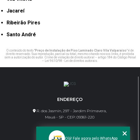
Jacareí
Ribeirão Pires
Santo André
O conteúdo do texto "
Preço de Instalação de Piso Laminado Claro Vila Valparaíso
" é de
direito reservado. Sua reprodução, parcial ou total, mesmo citando nossos links, é proibida
sem a autorização do autor. Crime de violação de direito autoral – artigo 184 do Código Penal
–
Lei 9610/98 - Lei de direitos autorais
.
ENDEREÇO
R. dos Jasmin, 297 - Jardim Primavera,
Mauá - SP - CEP: 09361-220
CONTATO
Olá! Fale agora pelo WhatsApp