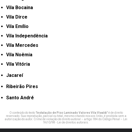
Vila Bocaina
Vila Dirce
Vila Emílio
Vila Independência
Vila Mercedes
Vila Noêmia
Vila Vitória
Jacareí
Ribeirão Pires
Santo André
O conteúdo do texto "
Instalação de Piso Laminado Valores Vila Vivaldi
" é de direito
reservado. Sua reprodução, parcial ou total, mesmo citando nossos links, é proibida sem a
autorização do autor. Crime de violação de direito autoral – artigo 184 do Código Penal –
Lei
9610/98 - Lei de direitos autorais
.