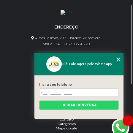
ENDEREÇO
R. dos Jasmin, 297 - Jardim Primavera,
Mauá - SP - CEP: 09361-220
CONTATO
Olá! Fale agora pelo WhatsApp
(11) 95462-8630
bene@jcgdivisorias.com
Insira seu telefone
MENU
Home
INICIAR CONVERSA
Sobre Nós
Serviços
Blog
Contato
1
Categorias
Mapa do site