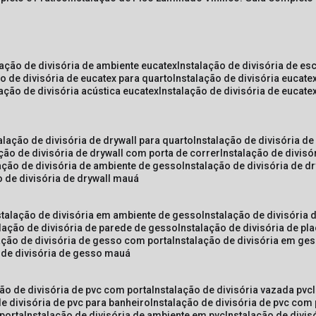
lação de divisória de ambiente eucatex
instalação de divisória de es
ão de divisória de eucatex para quarto
instalação de divisória eucat
lação de divisória acústica eucatex
instalação de divisória de eucat
talação de divisória de drywall para quarto
instalação de divisória d
ação de divisória de drywall com porta de correr
instalação de divis
lação de divisória de ambiente de gesso
instalação de divisória de d
o de divisória de drywall mauá
nstalação de divisória em ambiente de gesso
instalação de divisória
alação de divisória de parede de gesso
instalação de divisória de p
lação de divisória de gesso com porta
instalação de divisória em ge
o de divisória de gesso mauá
ção de divisória de pvc com porta
instalação de divisória vazada pvc
de divisória de pvc para banheiro
instalação de divisória de pvc com
 porta
instalação de divisória de ambiente em pvc
instalação de divis