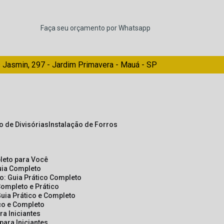
Faça seu orçamento por Whatsapp
 Jasmin, 297 - Jardim Primavera - Mauá - SP
ão de Divisórias
Instalação de Forros
pleto para Você
Guia Completo
so: Guia Prático Completo
Completo e Prático
Guia Prático e Completo
ico e Completo
a Iniciantes
para Iniciantes