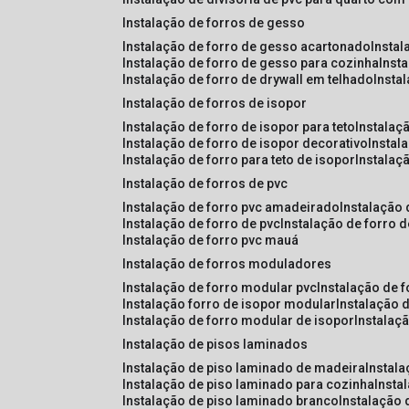
instalação de forros de gesso
instalação de forro de gesso acartonado
insta
instalação de forro de gesso para cozinha
inst
instalação de forro de drywall em telhado
insta
instalação de forros de isopor
instalação de forro de isopor para teto
instalaç
instalação de forro de isopor decorativo
instal
instalação de forro para teto de isopor
instalaç
instalação de forros de pvc
instalação de forro pvc amadeirado
instalação
instalação de forro de pvc
instalação de forro 
instalação de forro pvc mauá
instalação de forros moduladores
instalação de forro modular pvc
instalação de 
instalação forro de isopor modular
instalação 
instalação de forro modular de isopor
instalaç
instalação de pisos laminados
instalação de piso laminado de madeira
instal
instalação de piso laminado para cozinha
inst
instalação de piso laminado branco
instalação