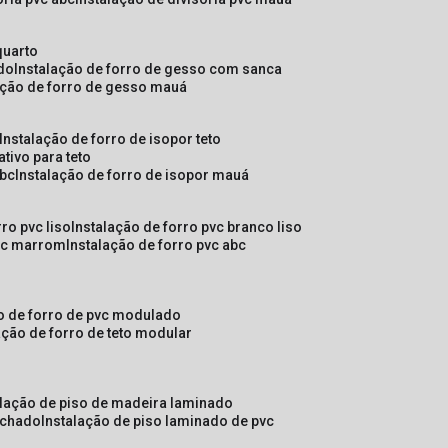
quarto
ado
instalação de forro de gesso com sanca
lação de forro de gesso mauá
instalação de forro de isopor teto
ativo para teto
abc
instalação de forro de isopor mauá
rro pvc liso
instalação de forro pvc branco liso
pvc marrom
instalação de forro pvc abc
ão de forro de pvc modulado
lação de forro de teto modular
alação de piso de madeira laminado
achado
instalação de piso laminado de pvc