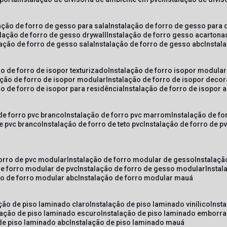
lação de forro de gesso para sala
instalação de forro de gesso para 
alação de forro de gesso drywall
instalação de forro gesso acarton
lação de forro de gesso sala
instalação de forro de gesso abc
insta
ão de forro de isopor texturizado
instalação de forro isopor modular
ação de forro de isopor modular
instalação de forro de isopor decor
ão de forro de isopor para residência
instalação de forro de isopor 
 de forro pvc branco
instalação de forro pvc marrom
instalação de fo
de pvc branco
instalação de forro de teto pvc
instalação de forro de 
forro de pvc modular
instalação de forro modular de gesso
instalaç
de forro modular de pvc
instalação de forro de gesso modular
insta
ão de forro modular abc
instalação de forro modular mauá
ação de piso laminado claro
instalação de piso laminado vinílico
inst
alação de piso laminado escuro
instalação de piso laminado emborr
 de piso laminado abc
instalação de piso laminado mauá