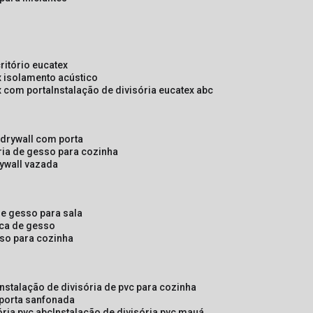
critório eucatex
ex isolamento acústico
ex com porta
instalação de divisória eucatex abc
e drywall com porta
ória de gesso para cozinha
rywall vazada
 de gesso para sala
laca de gesso
sso para cozinha
instalação de divisória de pvc para cozinha
 porta sanfonada
ória pvc abc
instalação de divisória pvc mauá