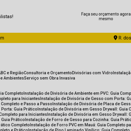
Faça seu orçamento agora
listas!
mesmo
om
R. dos
ABC e Região
Consultoria e Orçamento
Divisórias com Vidro
Instalaç
de Ambientes
Serviço sem Obra Invasiva
uia Completo
Instalação de Divisória de Ambiente em PVC: Guia Com
pleto para Iniciantes
Instalação de Divisória de Gesso com Porta: 
ia Completo e Passo a Passo
Instalação de Divisória de Placa de Ges
 Porta: Guia Prático
Instalação de Divisória em Gesso Drywall: Guia 
 Completo para Iniciantes
Instalação de Divisória em Gesso Drywall: 
 Guia Prático
Instalação de Forro de Gesso para Cozinha: Guia Prát
Prático Completo
Instalação de Forro PVC em Mauá: Guia Completo par
pleto e Prático
Instalação de Piso Laminado Vinílico: Guia Completo 