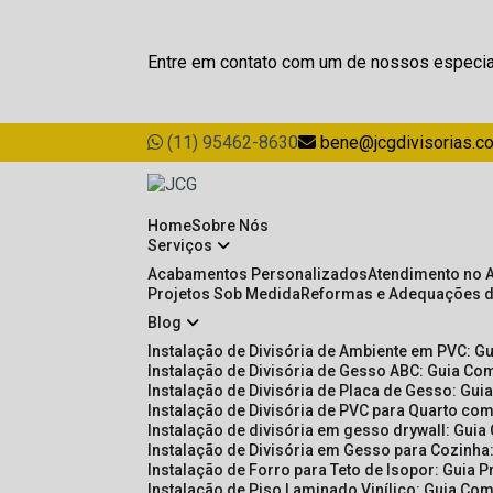
Entre em contato com um de nossos especia
(11) 95462-8630
bene@jcgdivisorias.c
Home
Sobre Nós
Serviços
Acabamentos Personalizados
Atendimento no 
Projetos Sob Medida
Reformas e Adequações 
Blog
Instalação de Divisória de Ambiente em PVC: G
Instalação de Divisória de Gesso ABC: Guia Com
Instalação de Divisória de Placa de Gesso: Gu
Instalação de Divisória de PVC para Quarto com
Instalação de divisória em gesso drywall: Guia
Instalação de Divisória em Gesso para Cozinha:
Instalação de Forro para Teto de Isopor: Guia 
Instalação de Piso Laminado Vinílico: Guia Com