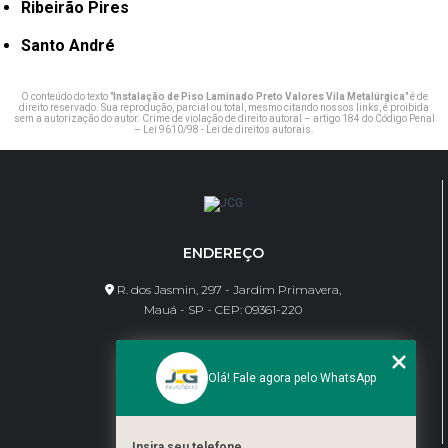
Ribeirão Pires
Santo André
O conteúdo do texto "
Instalação de Piso Laminado Preto Valores Vila Metalúrgica
" é de
direito reservado. Sua reprodução, parcial ou total, mesmo citando nossos links, é proibida
sem a autorização do autor. Crime de violação de direito autoral – artigo 184 do Código Penal
–
Lei 9610/98 - Lei de direitos autorais
.
ENDEREÇO
R. dos Jasmin, 297 - Jardim Primavera,
Mauá - SP - CEP: 09361-220
CONTATO
Olá! Fale agora pelo WhatsApp
(11) 95462-8630
bene@jcgdivisorias.com
Insira seu telefone