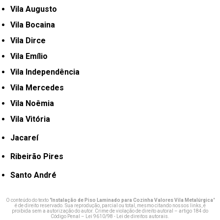
Vila Augusto
Vila Bocaina
Vila Dirce
Vila Emílio
Vila Independência
Vila Mercedes
Vila Noêmia
Vila Vitória
Jacareí
Ribeirão Pires
Santo André
O conteúdo do texto "
Instalação de Piso Laminado para Cozinha Valores Vila Metalúrgica
"
é de direito reservado. Sua reprodução, parcial ou total, mesmo citando nossos links, é
proibida sem a autorização do autor. Crime de violação de direito autoral – artigo 184 do
Código Penal –
Lei 9610/98 - Lei de direitos autorais
.