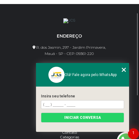
ENDEREÇO
R. dos Jasmin, 297 - Jardim Primavera,
Mauá - SP - CEP: 09361-220
CONTATO
Olá! Fale agora pelo WhatsApp
(11) 95462-8630
bene@jcgdivisorias.com
Insira seu telefone
MENU
Home
INICIAR CONVERSA
Sobre Nós
Serviços
Blog
Contato
1
Categorias