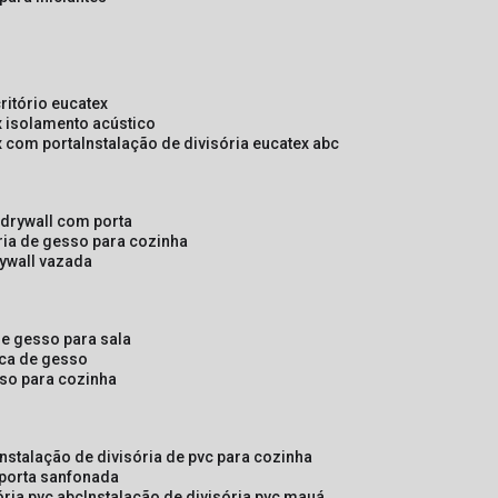
critório eucatex
ex isolamento acústico
ex com porta
instalação de divisória eucatex abc
e drywall com porta
ória de gesso para cozinha
rywall vazada
 de gesso para sala
laca de gesso
sso para cozinha
instalação de divisória de pvc para cozinha
 porta sanfonada
ória pvc abc
instalação de divisória pvc mauá