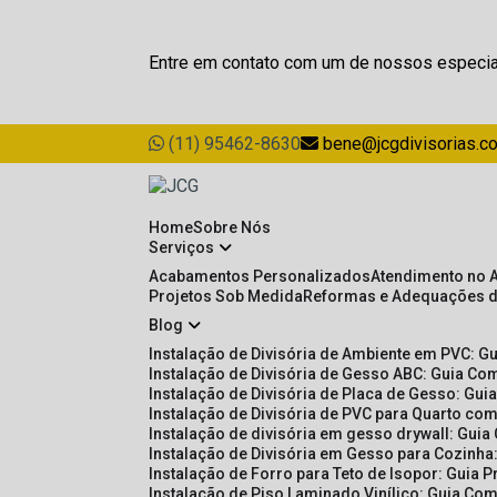
Entre em contato com um de nossos especia
(11) 95462-8630
bene@jcgdivisorias.c
Home
Sobre Nós
Serviços
Acabamentos Personalizados
Atendimento no 
Projetos Sob Medida
Reformas e Adequações 
Blog
Instalação de Divisória de Ambiente em PVC: G
Instalação de Divisória de Gesso ABC: Guia Com
Instalação de Divisória de Placa de Gesso: Gu
Instalação de Divisória de PVC para Quarto com
Instalação de divisória em gesso drywall: Guia
Instalação de Divisória em Gesso para Cozinha:
Instalação de Forro para Teto de Isopor: Guia 
Instalação de Piso Laminado Vinílico: Guia Com