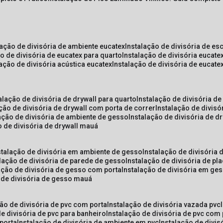
lação de divisória de ambiente eucatex
instalação de divisória de es
ão de divisória de eucatex para quarto
instalação de divisória eucat
lação de divisória acústica eucatex
instalação de divisória de eucat
talação de divisória de drywall para quarto
instalação de divisória d
ação de divisória de drywall com porta de correr
instalação de divis
lação de divisória de ambiente de gesso
instalação de divisória de d
o de divisória de drywall mauá
nstalação de divisória em ambiente de gesso
instalação de divisória
alação de divisória de parede de gesso
instalação de divisória de p
lação de divisória de gesso com porta
instalação de divisória em ge
o de divisória de gesso mauá
ção de divisória de pvc com porta
instalação de divisória vazada pvc
de divisória de pvc para banheiro
instalação de divisória de pvc com
 porta
instalação de divisória de ambiente em pvc
instalação de divis