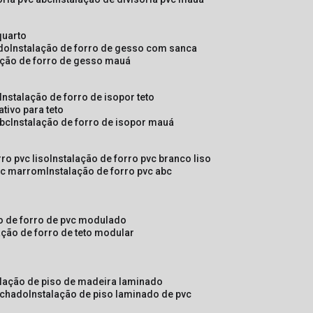
quarto
ado
instalação de forro de gesso com sanca
lação de forro de gesso mauá
instalação de forro de isopor teto
ativo para teto
abc
instalação de forro de isopor mauá
rro pvc liso
instalação de forro pvc branco liso
pvc marrom
instalação de forro pvc abc
ão de forro de pvc modulado
lação de forro de teto modular
alação de piso de madeira laminado
achado
instalação de piso laminado de pvc