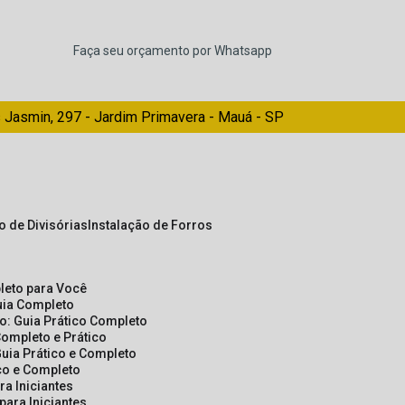
Faça seu orçamento por Whatsapp
 Jasmin, 297 - Jardim Primavera - Mauá - SP
ão de Divisórias
Instalação de Forros
pleto para Você
Guia Completo
so: Guia Prático Completo
Completo e Prático
Guia Prático e Completo
ico e Completo
a Iniciantes
para Iniciantes