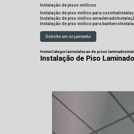
instalação de pisos vinílicos
instalação de piso vinílico para cozinha
instala
instalação de piso vinílico amadeirado
instalaç
instalação de piso vinílico para banheiro
instal
Solicite um orçamento
Home
Categorias
instalacao de pisos laminados
ins
Instalação de Piso Laminad