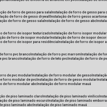
lação de forro de gesso para sala
instalação de forro de gesso para 
alação de forro de gesso drywall
instalação de forro gesso acarton
lação de forro de gesso sala
instalação de forro de gesso abc
insta
ão de forro de isopor texturizado
instalação de forro isopor modular
ação de forro de isopor modular
instalação de forro de isopor decor
ão de forro de isopor para residência
instalação de forro de isopor 
 de forro pvc branco
instalação de forro pvc marrom
instalação de fo
de pvc branco
instalação de forro de teto pvc
instalação de forro de 
forro de pvc modular
instalação de forro modular de gesso
instalaç
de forro modular de pvc
instalação de forro de gesso modular
insta
ão de forro modular abc
instalação de forro modular mauá
ação de piso laminado claro
instalação de piso laminado vinílico
inst
alação de piso laminado escuro
instalação de piso laminado emborr
 de piso laminado abc
instalação de piso laminado mauá