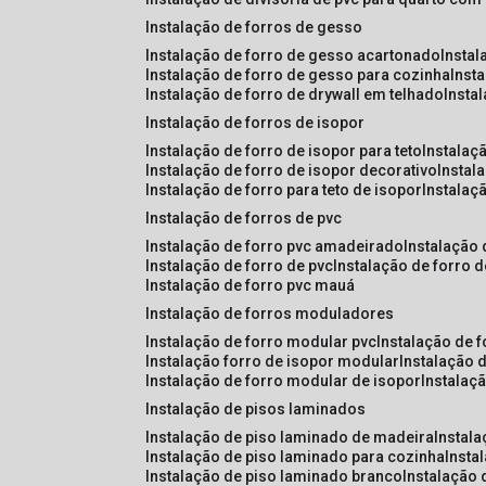
instalação de forros de gesso
instalação de forro de gesso acartonado
insta
instalação de forro de gesso para cozinha
inst
instalação de forro de drywall em telhado
insta
instalação de forros de isopor
instalação de forro de isopor para teto
instalaç
instalação de forro de isopor decorativo
instal
instalação de forro para teto de isopor
instalaç
instalação de forros de pvc
instalação de forro pvc amadeirado
instalação
instalação de forro de pvc
instalação de forro 
instalação de forro pvc mauá
instalação de forros moduladores
instalação de forro modular pvc
instalação de 
instalação forro de isopor modular
instalação 
instalação de forro modular de isopor
instalaç
instalação de pisos laminados
instalação de piso laminado de madeira
instal
instalação de piso laminado para cozinha
inst
instalação de piso laminado branco
instalação