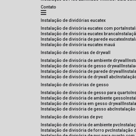
Contato
instalação de dividórias eucatex
instalação de divisória eucatex com porta
insta
instalação de divisória eucatex branca
instalaç
instalação de divisória de parede eucatex
insta
instalação de divisória eucatex mauá
instalação de divisórias de drywall
instalação de divisória de ambiente drywall
ins
instalação de divisória de gesso drywall
instal
instalação de divisória de parede drywall
insta
instalação de divisória de drywall abc
instalaçã
instalação de divisórias de gesso
instalação de divisória de gesso para quarto
i
instalação de divisória de ambiente gesso
inst
instalação de divisória em gesso drywall
insta
instalação de divisória de gesso abc
instalaçã
instalação de divisórias de pvc
instalação de divisória de ambiente pvc
instala
instalação de divisória de forro pvc
instalação 
instalação de divisória de pvc para quarto com