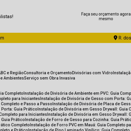
Faça seu orçamento agora
listas!
mesmo
om
R. dos
ABC e Região
Consultoria e Orçamento
Divisórias com Vidro
Instalaç
de Ambientes
Serviço sem Obra Invasiva
uia Completo
Instalação de Divisória de Ambiente em PVC: Guia Com
pleto para Iniciantes
Instalação de Divisória de Gesso com Porta: 
ia Completo e Passo a Passo
Instalação de Divisória de Placa de Ges
 Porta: Guia Prático
Instalação de Divisória em Gesso Drywall: Guia 
 Completo para Iniciantes
Instalação de Divisória em Gesso Drywall: 
 Guia Prático
Instalação de Forro de Gesso para Cozinha: Guia Prát
Prático Completo
Instalação de Forro PVC em Mauá: Guia Completo par
pleto e Prático
Instalação de Piso Laminado Vinílico: Guia Completo 