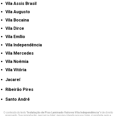
Vila Assis Brasil
Vila Augusto
Vila Bocaina
Vila Dirce
Vila Emílio
Vila Independência
Vila Mercedes
Vila Noêmia
Vila Vitória
Jacareí
Ribeirão Pires
Santo André
O conteúdo do texto "
Instalação de Piso Laminado Valores Vila Independência
" é de direito
reservado. Sua reprodução, parcial ou total, mesmo citando nossos links, é proibida sem a