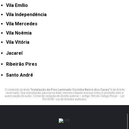
Vila Emílio
Vila Independência
Vila Mercedes
Vila Noêmia
Vila Vitória
Jacareí
Ribeirão Pires
Santo André
O conteúdo do texto "
Instalação de Piso Laminado Cozinha Bairro dos Casas
" é de direito
reservado. Sua reprodução, parcial ou total, mesmo citando nossos links, é proibida sem a
autorização do autor. Crime de violação de direito autoral – artigo 184 do Código Penal –
Lei
9610/98 - Lei de direitos autorais
.