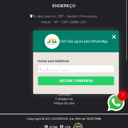
ENDEREÇO
R. dos Jasmin, 297 - Jardim Primavera,
Mauá - SP - CEP: 09361-220
CONTATO
Olá! Fale agora pelo WhatsApp
(11) 95462-8630
bene@jcgdivisorias.com
Insira seu telefone
MENU
Home
INICIAR CONVERSA
Sobre Nós
Serviços
Blog
Contato
1
Categorias
Mapa do site
Copyright © JCG DIVISÓRIAS. (Lei 9610 de 19/02/1998)
HTML
CSS