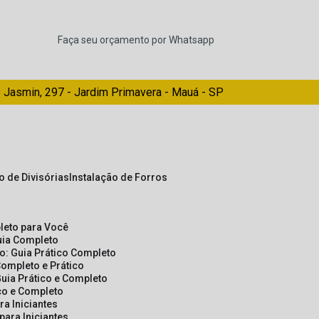
Faça seu orçamento por Whatsapp
 Jasmin, 297 - Jardim Primavera - Mauá - SP
ão de Divisórias
Instalação de Forros
pleto para Você
Guia Completo
so: Guia Prático Completo
Completo e Prático
Guia Prático e Completo
ico e Completo
a Iniciantes
para Iniciantes