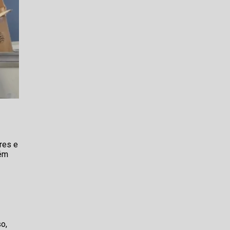
res e
bém
o,