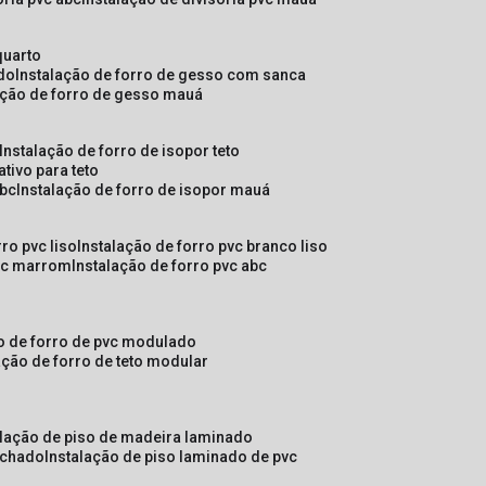
quarto
ado
instalação de forro de gesso com sanca
lação de forro de gesso mauá
instalação de forro de isopor teto
ativo para teto
abc
instalação de forro de isopor mauá
rro pvc liso
instalação de forro pvc branco liso
pvc marrom
instalação de forro pvc abc
ão de forro de pvc modulado
lação de forro de teto modular
alação de piso de madeira laminado
achado
instalação de piso laminado de pvc