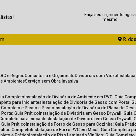
Faça seu orçamento agora
listas!
mesmo
om
R. dos
ABC e Região
Consultoria e Orçamento
Divisórias com Vidro
Instalaç
de Ambientes
Serviço sem Obra Invasiva
uia Completo
Instalação de Divisória de Ambiente em PVC: Guia Com
pleto para Iniciantes
Instalação de Divisória de Gesso com Porta: 
ia Completo e Passo a Passo
Instalação de Divisória de Placa de Ges
 Porta: Guia Prático
Instalação de Divisória em Gesso Drywall: Guia 
 Completo para Iniciantes
Instalação de Divisória em Gesso Drywall: 
 Guia Prático
Instalação de Forro de Gesso para Cozinha: Guia Prát
Prático Completo
Instalação de Forro PVC em Mauá: Guia Completo par
pleto e Prático
Instalação de Piso Laminado Vinílico: Guia Completo 