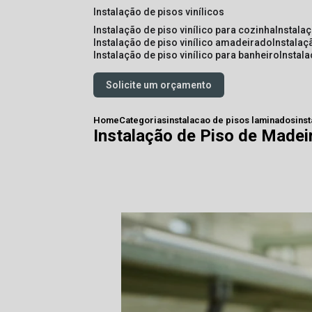
instalação de pisos vinílicos
instalação de piso vinílico para cozinha
instala
instalação de piso vinílico amadeirado
instalaç
instalação de piso vinílico para banheiro
instal
Solicite um orçamento
Home
Categorias
instalacao de pisos laminados
ins
Instalação de Piso de Made