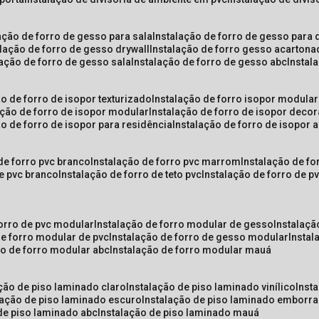
lação de forro de gesso para sala
instalação de forro de gesso para 
alação de forro de gesso drywall
instalação de forro gesso acarton
lação de forro de gesso sala
instalação de forro de gesso abc
insta
ão de forro de isopor texturizado
instalação de forro isopor modular
ação de forro de isopor modular
instalação de forro de isopor decor
ão de forro de isopor para residência
instalação de forro de isopor 
 de forro pvc branco
instalação de forro pvc marrom
instalação de fo
de pvc branco
instalação de forro de teto pvc
instalação de forro de 
forro de pvc modular
instalação de forro modular de gesso
instalaç
de forro modular de pvc
instalação de forro de gesso modular
insta
ão de forro modular abc
instalação de forro modular mauá
ação de piso laminado claro
instalação de piso laminado vinílico
inst
alação de piso laminado escuro
instalação de piso laminado emborr
 de piso laminado abc
instalação de piso laminado mauá