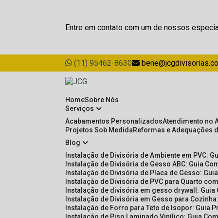
Entre em contato com um de nossos especia
(11) 95462-8630
bene@jcgdivisorias.c
Home
Sobre Nós
Serviços
Acabamentos Personalizados
Atendimento no 
Projetos Sob Medida
Reformas e Adequações 
Blog
Instalação de Divisória de Ambiente em PVC: G
Instalação de Divisória de Gesso ABC: Guia Com
Instalação de Divisória de Placa de Gesso: Gu
Instalação de Divisória de PVC para Quarto com
Instalação de divisória em gesso drywall: Guia
Instalação de Divisória em Gesso para Cozinha:
Instalação de Forro para Teto de Isopor: Guia 
Instalação de Piso Laminado Vinílico: Guia Com