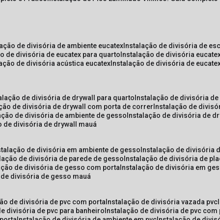
lação de divisória de ambiente eucatex
instalação de divisória de es
ão de divisória de eucatex para quarto
instalação de divisória eucat
lação de divisória acústica eucatex
instalação de divisória de eucat
talação de divisória de drywall para quarto
instalação de divisória d
ação de divisória de drywall com porta de correr
instalação de divis
lação de divisória de ambiente de gesso
instalação de divisória de d
o de divisória de drywall mauá
nstalação de divisória em ambiente de gesso
instalação de divisória
alação de divisória de parede de gesso
instalação de divisória de p
lação de divisória de gesso com porta
instalação de divisória em ge
o de divisória de gesso mauá
ção de divisória de pvc com porta
instalação de divisória vazada pvc
de divisória de pvc para banheiro
instalação de divisória de pvc com
 porta
instalação de divisória de ambiente em pvc
instalação de divis