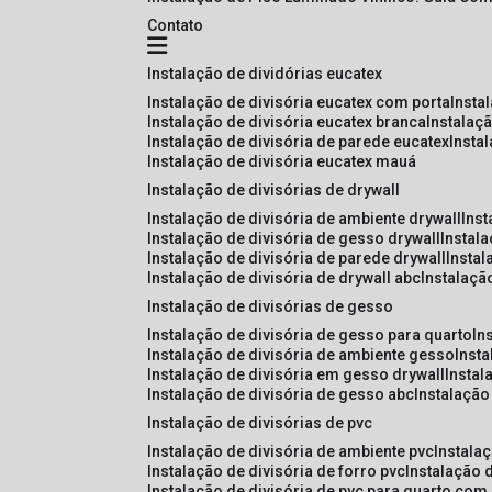
Contato
instalação de dividórias eucatex
instalação de divisória eucatex com porta
insta
instalação de divisória eucatex branca
instalaç
instalação de divisória de parede eucatex
insta
instalação de divisória eucatex mauá
instalação de divisórias de drywall
instalação de divisória de ambiente drywall
ins
instalação de divisória de gesso drywall
instal
instalação de divisória de parede drywall
insta
instalação de divisória de drywall abc
instalaçã
instalação de divisórias de gesso
instalação de divisória de gesso para quarto
i
instalação de divisória de ambiente gesso
inst
instalação de divisória em gesso drywall
insta
instalação de divisória de gesso abc
instalaçã
instalação de divisórias de pvc
instalação de divisória de ambiente pvc
instala
instalação de divisória de forro pvc
instalação 
instalação de divisória de pvc para quarto com