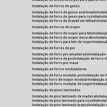
instalação de forros de gesso
instalação de forro de gesso acartonado
insta
instalação de forro de gesso para cozinha
inst
instalação de forro de drywall em telhado
insta
instalação de forros de isopor
instalação de forro de isopor para teto
instalaç
instalação de forro de isopor decorativo
instal
instalação de forro para teto de isopor
instalaç
instalação de forros de pvc
instalação de forro pvc amadeirado
instalação
instalação de forro de pvc
instalação de forro 
instalação de forro pvc mauá
instalação de forros moduladores
instalação de forro modular pvc
instalação de 
instalação forro de isopor modular
instalação 
instalação de forro modular de isopor
instalaç
instalação de pisos laminados
instalação de piso laminado de madeira
instal
instalação de piso laminado para cozinha
inst
instalação de piso laminado branco
instalação