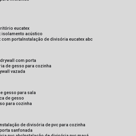
critório eucatex
ex isolamento acústico
ex com porta
instalação de divisória eucatex abc
e drywall com porta
ória de gesso para cozinha
rywall vazada
 de gesso para sala
laca de gesso
sso para cozinha
instalação de divisória de pvc para cozinha
 porta sanfonada
ória pvc abc
instalação de divisória pvc mauá