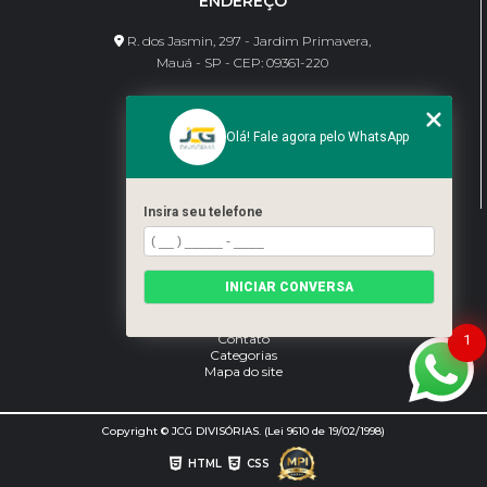
ENDEREÇO
R. dos Jasmin, 297 - Jardim Primavera,
Mauá - SP - CEP: 09361-220
CONTATO
Olá! Fale agora pelo WhatsApp
(11) 95462-8630
bene@jcgdivisorias.com
Insira seu telefone
MENU
Home
INICIAR CONVERSA
Sobre Nós
Serviços
Blog
Contato
1
Categorias
Mapa do site
Copyright © JCG DIVISÓRIAS. (Lei 9610 de 19/02/1998)
HTML
CSS