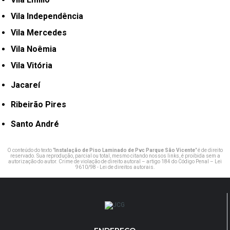
Vila Independência
Vila Mercedes
Vila Noêmia
Vila Vitória
Jacareí
Ribeirão Pires
Santo André
O conteúdo do texto "
Instalação de Piso Laminado de Pvc Parque São Vicente
" é de direito
reservado. Sua reprodução, parcial ou total, mesmo citando nossos links, é proibida sem a
autorização do autor. Crime de violação de direito autoral – artigo 184 do Código Penal –
Lei
9610/98 - Lei de direitos autorais
.