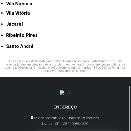
Vila Noêmia
Vila Vitória
Jacareí
Ribeirão Pires
Santo André
O conteúdo do texto "
Instalação de Piso Laminado Vinílico Santa Paula
" é de direito
reservado. Sua reprodução, parcial ou total, mesmo citando nossos links, é proibida sem a
autorização do autor. Crime de violação de direito autoral – artigo 184 do Código Penal –
Lei
9610/98 - Lei de direitos autorais
.
ENDEREÇO
R. dos Jasmin, 297 - Jardim Primavera,
Mauá - SP - CEP: 09361-220