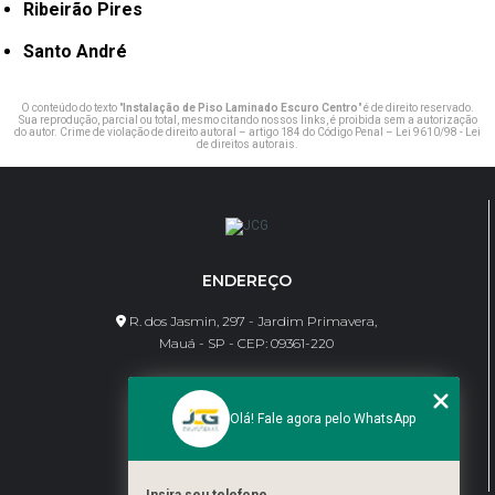
Ribeirão Pires
Santo André
O conteúdo do texto "
Instalação de Piso Laminado Escuro Centro
" é de direito reservado.
Sua reprodução, parcial ou total, mesmo citando nossos links, é proibida sem a autorização
do autor. Crime de violação de direito autoral – artigo 184 do Código Penal –
Lei 9610/98 - Lei
de direitos autorais
.
ENDEREÇO
R. dos Jasmin, 297 - Jardim Primavera,
Mauá - SP - CEP: 09361-220
CONTATO
Olá! Fale agora pelo WhatsApp
(11) 95462-8630
bene@jcgdivisorias.com