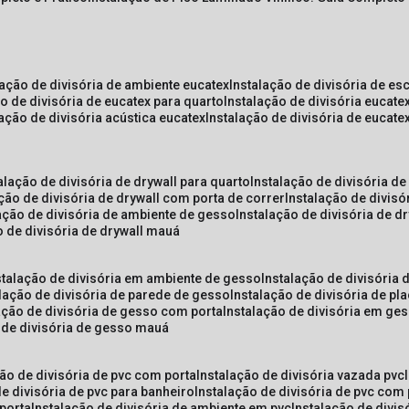
lação de divisória de ambiente eucatex
instalação de divisória de es
ão de divisória de eucatex para quarto
instalação de divisória eucat
lação de divisória acústica eucatex
instalação de divisória de eucat
talação de divisória de drywall para quarto
instalação de divisória d
ação de divisória de drywall com porta de correr
instalação de divis
lação de divisória de ambiente de gesso
instalação de divisória de d
o de divisória de drywall mauá
nstalação de divisória em ambiente de gesso
instalação de divisória
alação de divisória de parede de gesso
instalação de divisória de p
lação de divisória de gesso com porta
instalação de divisória em ge
o de divisória de gesso mauá
ção de divisória de pvc com porta
instalação de divisória vazada pvc
de divisória de pvc para banheiro
instalação de divisória de pvc com
 porta
instalação de divisória de ambiente em pvc
instalação de divis