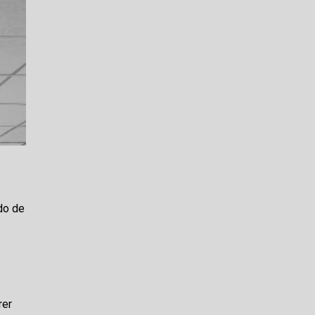
do de
rer