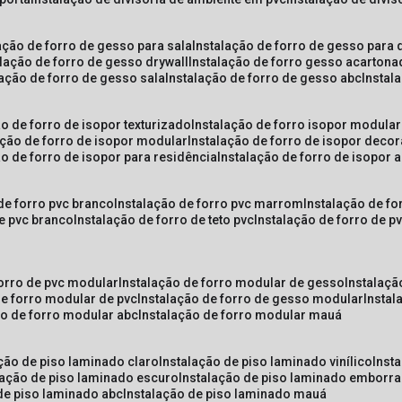
lação de forro de gesso para sala
instalação de forro de gesso para 
alação de forro de gesso drywall
instalação de forro gesso acarton
lação de forro de gesso sala
instalação de forro de gesso abc
insta
ão de forro de isopor texturizado
instalação de forro isopor modular
ação de forro de isopor modular
instalação de forro de isopor decor
ão de forro de isopor para residência
instalação de forro de isopor 
 de forro pvc branco
instalação de forro pvc marrom
instalação de fo
de pvc branco
instalação de forro de teto pvc
instalação de forro de 
forro de pvc modular
instalação de forro modular de gesso
instalaç
de forro modular de pvc
instalação de forro de gesso modular
insta
ão de forro modular abc
instalação de forro modular mauá
ação de piso laminado claro
instalação de piso laminado vinílico
inst
alação de piso laminado escuro
instalação de piso laminado emborr
 de piso laminado abc
instalação de piso laminado mauá