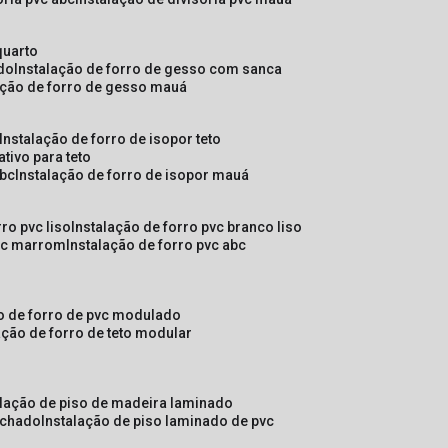
quarto
ado
instalação de forro de gesso com sanca
lação de forro de gesso mauá
instalação de forro de isopor teto
ativo para teto
abc
instalação de forro de isopor mauá
rro pvc liso
instalação de forro pvc branco liso
pvc marrom
instalação de forro pvc abc
ão de forro de pvc modulado
lação de forro de teto modular
alação de piso de madeira laminado
achado
instalação de piso laminado de pvc