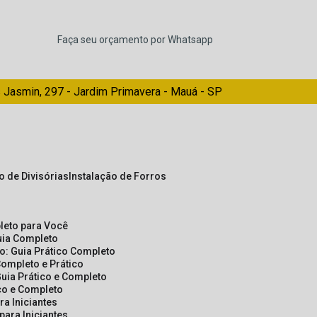
Faça seu orçamento por Whatsapp
 Jasmin, 297 - Jardim Primavera - Mauá - SP
ão de Divisórias
Instalação de Forros
pleto para Você
Guia Completo
so: Guia Prático Completo
Completo e Prático
Guia Prático e Completo
ico e Completo
a Iniciantes
para Iniciantes