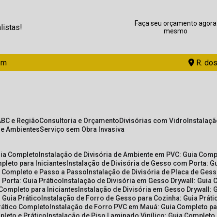
Faça seu orçamento agora
listas!
mesmo
om
R. dos
ABC e Região
Consultoria e Orçamento
Divisórias com Vidro
Instalaç
de Ambientes
Serviço sem Obra Invasiva
uia Completo
Instalação de Divisória de Ambiente em PVC: Guia Com
pleto para Iniciantes
Instalação de Divisória de Gesso com Porta: 
ia Completo e Passo a Passo
Instalação de Divisória de Placa de Ges
 Porta: Guia Prático
Instalação de Divisória em Gesso Drywall: Guia 
 Completo para Iniciantes
Instalação de Divisória em Gesso Drywall: 
 Guia Prático
Instalação de Forro de Gesso para Cozinha: Guia Prát
Prático Completo
Instalação de Forro PVC em Mauá: Guia Completo par
pleto e Prático
Instalação de Piso Laminado Vinílico: Guia Completo 