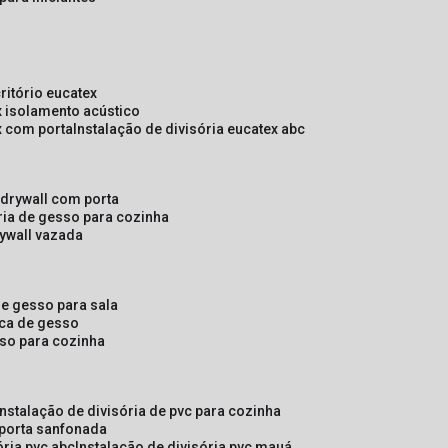
critório eucatex
ex isolamento acústico
ex com porta
instalação de divisória eucatex abc
e drywall com porta
ória de gesso para cozinha
rywall vazada
 de gesso para sala
laca de gesso
sso para cozinha
instalação de divisória de pvc para cozinha
 porta sanfonada
ória pvc abc
instalação de divisória pvc mauá