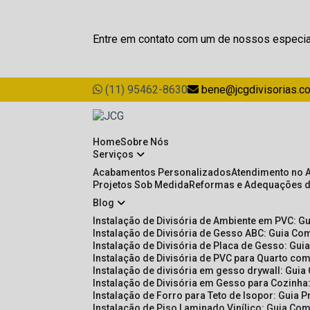
Entre em contato com um de nossos especia
(11) 95462-8630
bene@jcgdivisorias.c
Home
Sobre Nós
Serviços
Acabamentos Personalizados
Atendimento no 
Projetos Sob Medida
Reformas e Adequações 
Blog
Instalação de Divisória de Ambiente em PVC: G
Instalação de Divisória de Gesso ABC: Guia Com
Instalação de Divisória de Placa de Gesso: Gu
Instalação de Divisória de PVC para Quarto com
Instalação de divisória em gesso drywall: Guia
Instalação de Divisória em Gesso para Cozinha:
Instalação de Forro para Teto de Isopor: Guia 
Instalação de Piso Laminado Vinílico: Guia Com