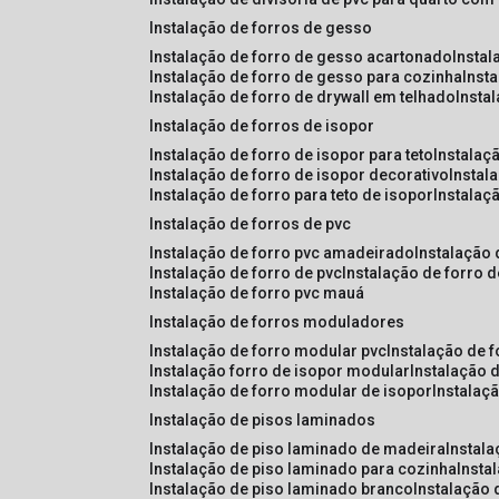
instalação de forros de gesso
instalação de forro de gesso acartonado
insta
instalação de forro de gesso para cozinha
inst
instalação de forro de drywall em telhado
insta
instalação de forros de isopor
instalação de forro de isopor para teto
instalaç
instalação de forro de isopor decorativo
instal
instalação de forro para teto de isopor
instalaç
instalação de forros de pvc
instalação de forro pvc amadeirado
instalação
instalação de forro de pvc
instalação de forro 
instalação de forro pvc mauá
instalação de forros moduladores
instalação de forro modular pvc
instalação de 
instalação forro de isopor modular
instalação 
instalação de forro modular de isopor
instalaç
instalação de pisos laminados
instalação de piso laminado de madeira
instal
instalação de piso laminado para cozinha
inst
instalação de piso laminado branco
instalação